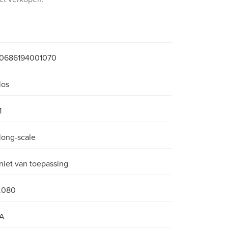
0686194001070
los
1
long-scale
niet van toepassing
.080
A