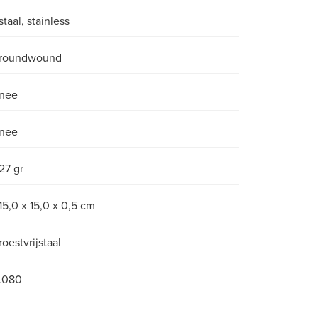
staal, stainless
roundwound
nee
nee
27 gr
15,0 x 15,0 x 0,5 cm
roestvrijstaal
.080