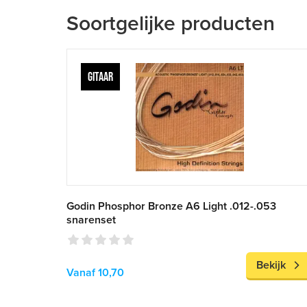
Soortgelijke producten
GITAAR
Godin Phosphor Bronze A6 Light .012-.053
snarenset
Bekijk
Vanaf 10,70