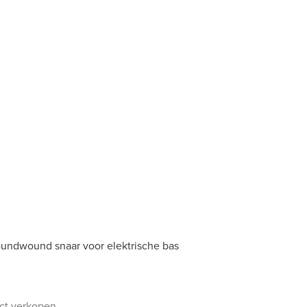
oundwound snaar voor elektrische bas
uct verkopen.