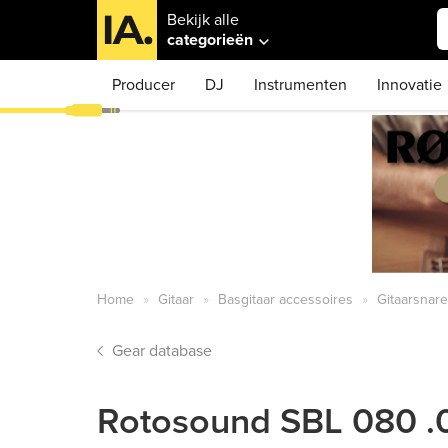
Bekijk alle
categorieën
Producer
DJ
Instrumenten
Innovatie
Home
Gitaar
Basgitaar accessoires
Gitaarsnar
Gear database
Rotosound SBL 080 .0