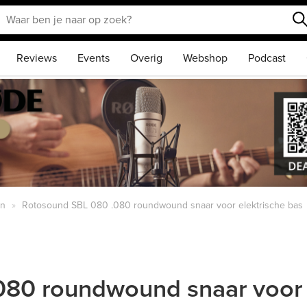
Reviews
Events
Overig
Webshop
Podcast
en
Rotosound SBL 080 .080 roundwound snaar voor elektrische bas
80 roundwound snaar voor e