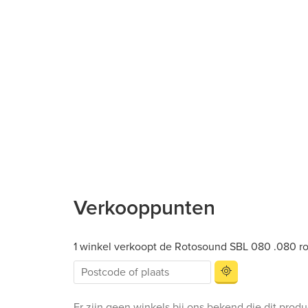
Verkooppunten
1 winkel verkoopt de Rotosound SBL 080 .080 r
Er zijn geen winkels bij ons bekend die dit prod