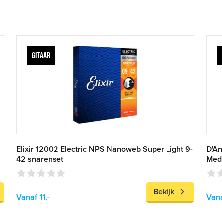
GITAAR
Elixir 12002 Electric NPS Nanoweb Super Light 9-
D'An
42 snarenset
Med
Bekijk
Vanaf 11,-
Vana