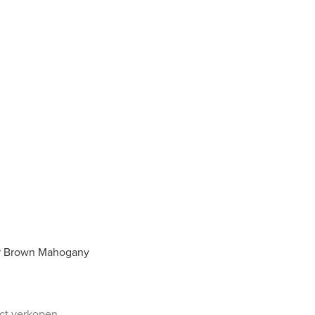
ar Brown Mahogany
uct verkopen.