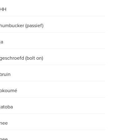
HH
humbucker (passief)
ja
geschroefd (bolt on)
bruin
okoumé
jatoba
nee
nee