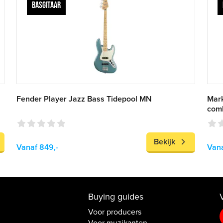
BASGITAAR
Fender Player Jazz Bass Tidepool MN
Mark
com
Bekijk
Vanaf 849,-
Vana
Buying guides
Voor producers