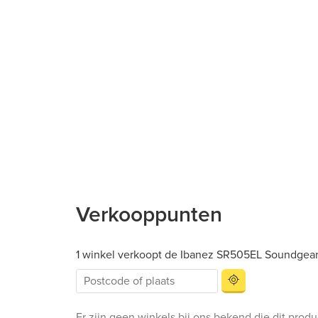
Verkooppunten
1 winkel verkoopt de Ibanez SR505EL Soundge
Er zijn geen winkels bij ons bekend die dit prod