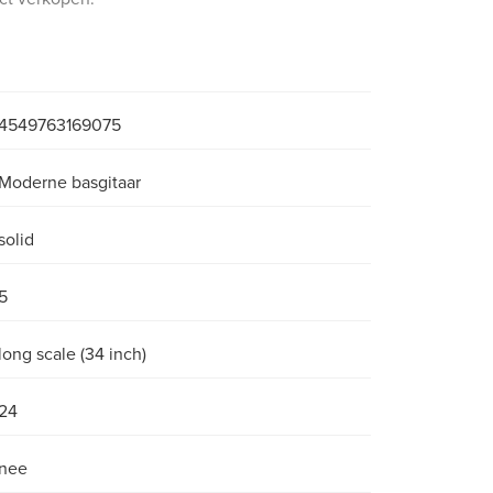
4549763169075
Moderne basgitaar
solid
5
long scale (34 inch)
24
nee