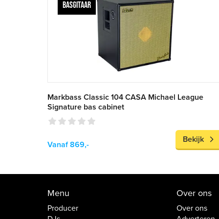
BASGITAAR
Markbass Classic 104 CASA Michael League
Signature bas cabinet
Bekijk
Vanaf 869,-
Menu
Over ons
Producer
Over ons