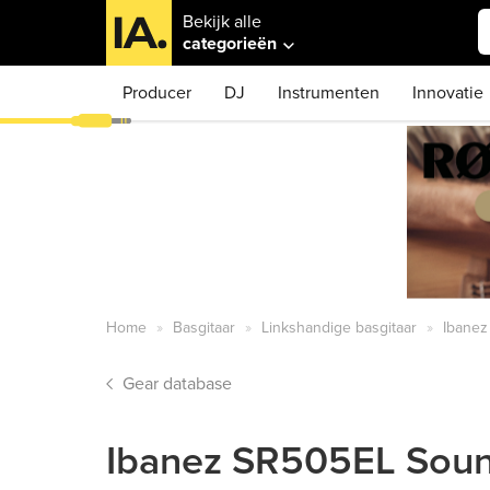
Bekijk alle
categorieën
Producer
DJ
Instrumenten
Innovatie
Home
Basgitaar
Linkshandige basgitaar
Ibane
Gear database
Ibanez SR505EL Sou