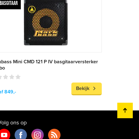
BASGITAAR
bass Mini CMD 121 P IV basgitaarversterker
bo
Bekijk
f 849,-
Volg ons op