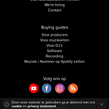
We're hiring
Contact
Buying guides
Voor producers
Voor muzikanten
Voor DJ's
Software
Recording
Muziek / Nummer op Spotify zetten
Volg ons op
Door onze website te gebruiken ga je akkoord met ons
Copyright © 2026 Inside Audio. Alle rechten voorbehouden.
cookie
en
privacy statement
Affiliate disclosure