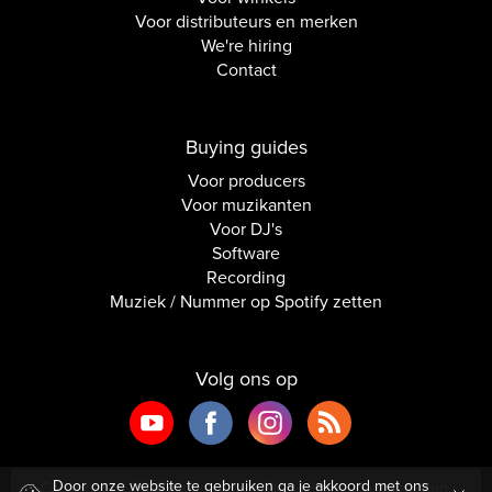
Voor distributeurs en merken
We're hiring
Contact
Buying guides
Voor producers
Voor muzikanten
Voor DJ's
Software
Recording
Muziek / Nummer op Spotify zetten
Volg ons op
Door onze website te gebruiken ga je akkoord met ons
Copyright © 2026 Inside Audio. Alle rechten voorbehouden.