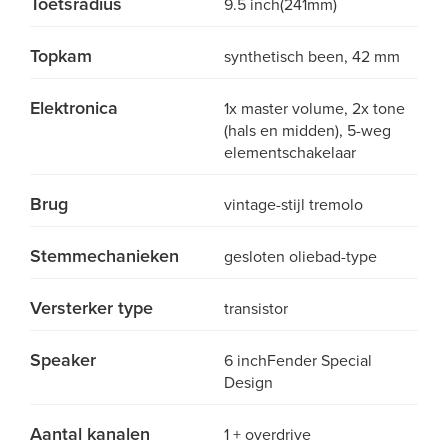
Toetsradius
9.5 inch(241mm)
Topkam
synthetisch been, 42 mm
Elektronica
1x master volume, 2x tone
(hals en midden), 5-weg
elementschakelaar
Brug
vintage-stijl tremolo
Stemmechanieken
gesloten oliebad-type
Versterker type
transistor
Speaker
6 inchFender Special
Design
Aantal kanalen
1 + overdrive