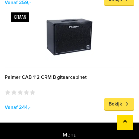
Vanaf 259,-
GITAAR
Palmer CAB 112 CRM B gitaarcabinet
Bekijk
Vanaf 244,-
Menu