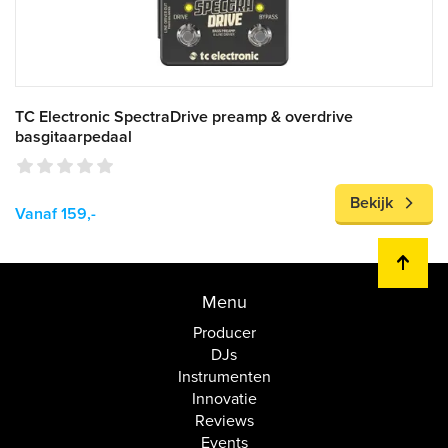
TC Electronic SpectraDrive preamp & overdrive
basgitaarpedaal
Bekijk
Vanaf 159,-
Menu
Producer
DJs
Instrumenten
Innovatie
Reviews
Events