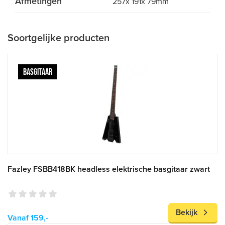
Afmetingen
257x 191x 79mm
Soortgelijke producten
BASGITAAR
Fazley FSBB418BK headless elektrische basgitaar zwart
Bekijk
Vanaf 159,-