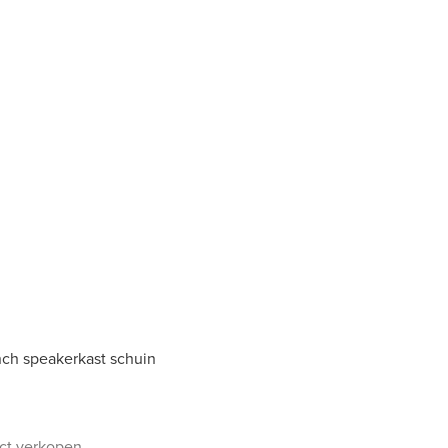
nch speakerkast schuin
uct verkopen.