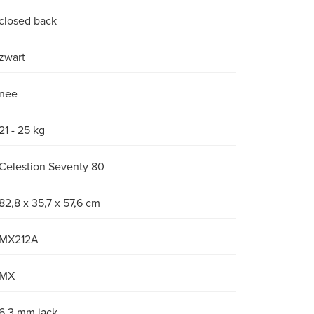
closed back
zwart
nee
21 - 25 kg
Celestion Seventy 80
82,8 x 35,7 x 57,6 cm
MX212A
MX
6.3 mm jack