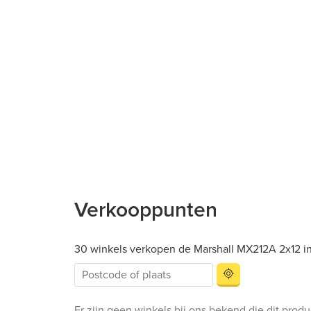
Verkooppunten
30 winkels verkopen de Marshall MX212A 2x12 i
Er zijn geen winkels bij ons bekend die dit prod