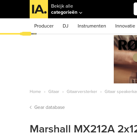
Bekijk alle
categorieën
Producer
DJ
Instrumenten
Innovatie
Home
Gitaar
Gitaarversterker
Gitaar speakerka
Gear database
Marshall MX212A 2x12