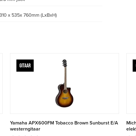
310 x 535x 760mm (LxBxH)
GITAAR
Yamaha APX600FM Tobacco Brown Sunburst E/A
Mich
westerngitaar
elek