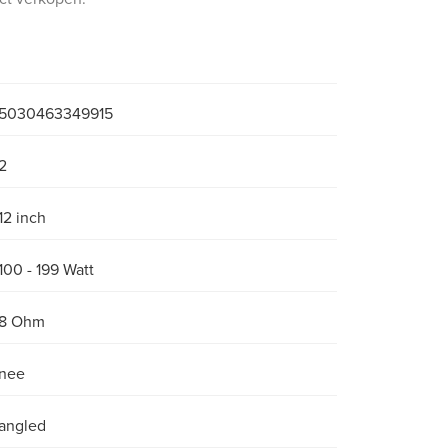
5030463349915
2
12 inch
100 - 199 Watt
8 Ohm
nee
angled