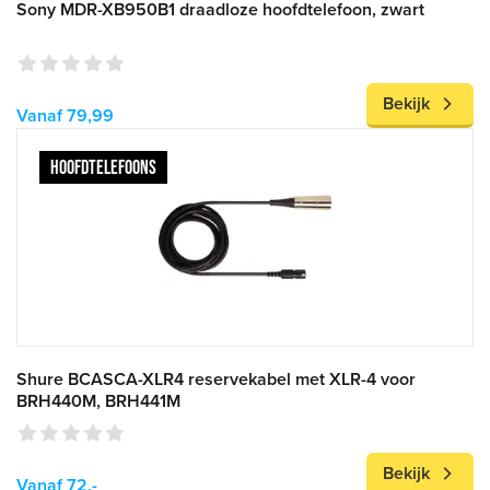
Sony MDR-XB950B1 draadloze hoofdtelefoon, zwart
Bekijk
Vanaf 79,99
HOOFDTELEFOONS
Shure BCASCA-XLR4 reservekabel met XLR-4 voor
BRH440M, BRH441M
Bekijk
Vanaf 72,-