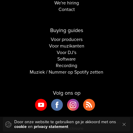
We're hiring
Contact
Buying guides
Voor producers
Voor muzikanten
Voor DJ's
Software
Recording
Muziek / Nummer op Spotify zetten
Volg ons op
Door onze website te gebruiken ga je akkoord met ons
Copyright © 2026 Inside Audio. Alle rechten voorbehouden.
cookie
en
privacy statement
Affiliate disclosure