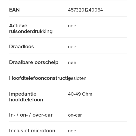
EAN
4573201240064
Actieve
nee
ruisonderdrukking
Draadloos
nee
Draaibare oorschelp
nee
Hoofdtelefoonconstructie
gesloten
Impedantie
40-49 Ohm
hoofdtelefoon
In- / on- / over-ear
on-ear
Inclusief microfoon
nee