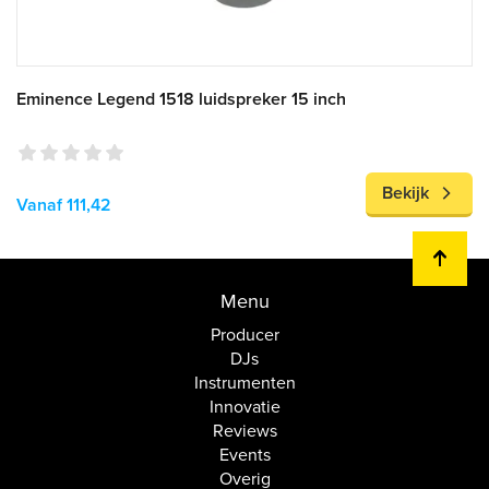
Eminence Legend 1518 luidspreker 15 inch
Bekijk
Vanaf 111,42
Menu
Producer
DJs
Instrumenten
Innovatie
Reviews
Events
Overig