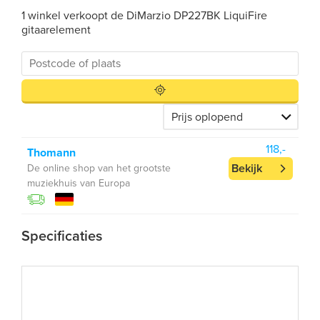
1 winkel verkoopt de DiMarzio DP227BK LiquiFire
gitaarelement
118,-
Thomann
Bekijk
De online shop van het grootste
muziekhuis van Europa
Specificaties