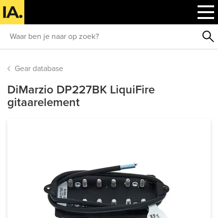
Gear database
DiMarzio DP227BK LiquiFire
gitaarelement