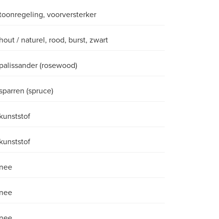
toonregeling, voorversterker
hout / naturel, rood, burst, zwart
palissander (rosewood)
sparren (spruce)
kunststof
kunststof
nee
nee
nee