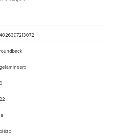
4026397213072
roundback
gelamineerd
6
22
ja
piëzo