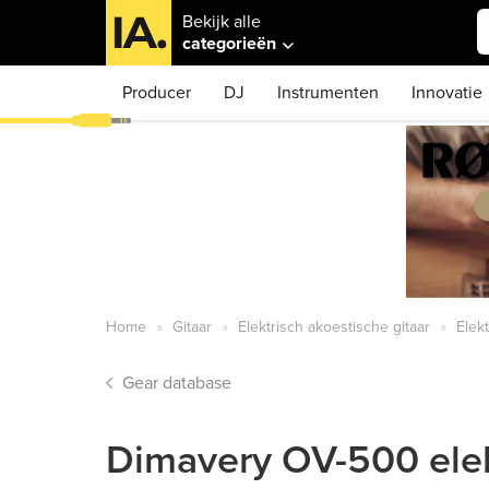
Bekijk alle
categorieën
Producer
DJ
Instrumenten
Innovatie
Home
Gitaar
Elektrisch akoestische gitaar
Elek
Gear database
Dimavery OV-500 elek