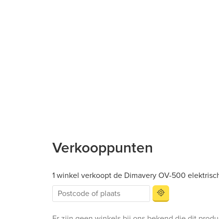
Verkooppunten
1 winkel verkoopt de Dimavery OV-500 elektrisc
Er zijn geen winkels bij ons bekend die dit prod