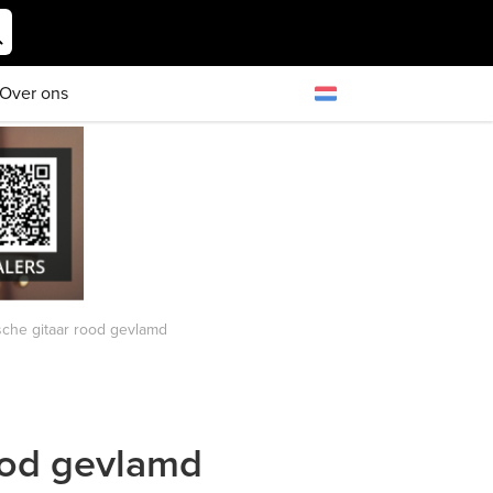
Over ons
sche gitaar rood gevlamd
ood gevlamd