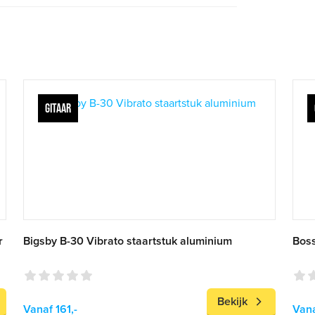
GITAAR
r
Bigsby B-30 Vibrato staartstuk aluminium
Boss
Bekijk
Vanaf 161,-
Vana