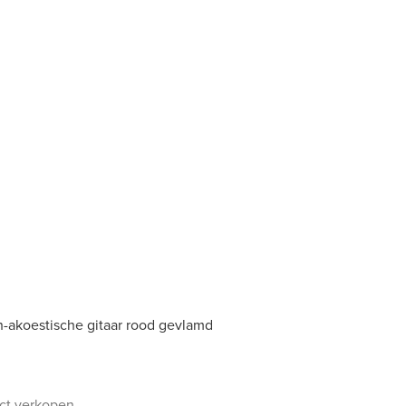
h-akoestische gitaar rood gevlamd
uct verkopen.