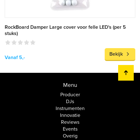
RockBoard Damper Large cover voor felle LED's (per 5
stuks)
Bekijk
Vanaf 5,-
Menu
Producer
DJs
Instrumenten
Innovatie
Reviews
Events
Overig