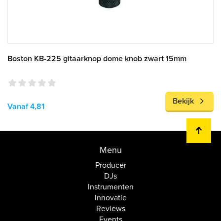
Boston KB-225 gitaarknop dome knob zwart 15mm
Bekijk
Vanaf 4,81
Menu
Producer
DJs
Instrumenten
Innovatie
Reviews
Events