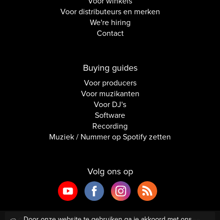
Voor winkels
Voor distributeurs en merken
We're hiring
Contact
Buying guides
Voor producers
Voor muzikanten
Voor DJ's
Software
Recording
Muziek / Nummer op Spotify zetten
Volg ons op
Door onze website te gebruiken ga je akkoord met ons