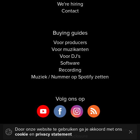
We're hiring
Contact
Buying guides
Voor producers
Voor muzikanten
Voor DJ's
Software
Recording
Muziek / Nummer op Spotify zetten
Volg ons op
Door onze website te gebruiken ga je akkoord met ons
Copyright © 2026 Inside Audio. Alle rechten voorbehouden.
cookie
en
privacy statement
Affiliate disclosure