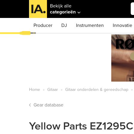
Bekijk alle
categorieën
Producer
DJ
Instrumenten
Innovatie
Home
Gitaar
Gitaar onderdelen & gereedschap
Gear database
Yellow Parts EZ1295C 