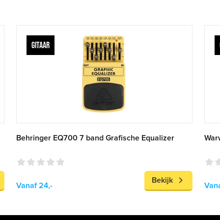
GITAAR
Behringer EQ700 7 band Grafische Equalizer
Warw
Bekijk
Vanaf 24,-
Vana