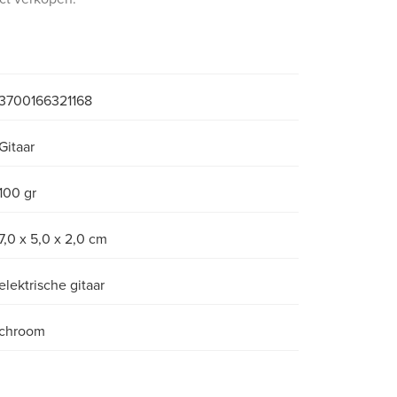
3700166321168
Gitaar
100 gr
7,0 x 5,0 x 2,0 cm
elektrische gitaar
chroom