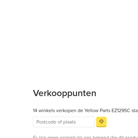
Verkooppunten
14 winkels verkopen de Yellow Parts EZ1295C sta
Er zijn geen winkels bij ons bekend die dit prod