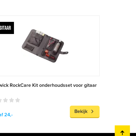
GITAAR
ick RockCare Kit onderhoudsset voor gitaar
Bekijk
f 24,-