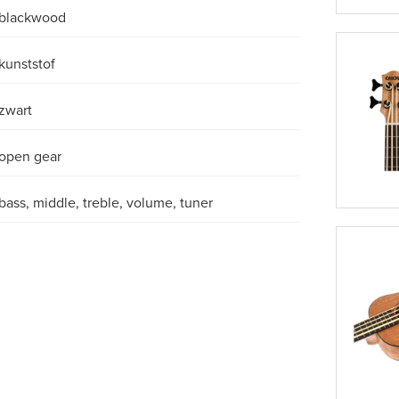
blackwood
kunststof
zwart
open gear
bass, middle, treble, volume, tuner