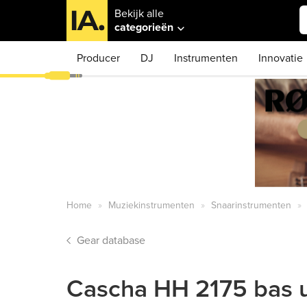
Bekijk alle
categorieën
Producer
DJ
Instrumenten
Innovatie
Home
Muziekinstrumenten
Snaarinstrumenten
Gear database
Cascha HH 2175 bas u