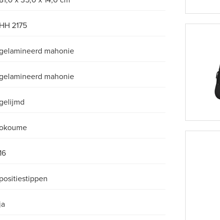
81,0 x 35,0 x 14,0 cm
HH 2175
gelamineerd mahonie
gelamineerd mahonie
gelijmd
okoume
16
positiestippen
ja