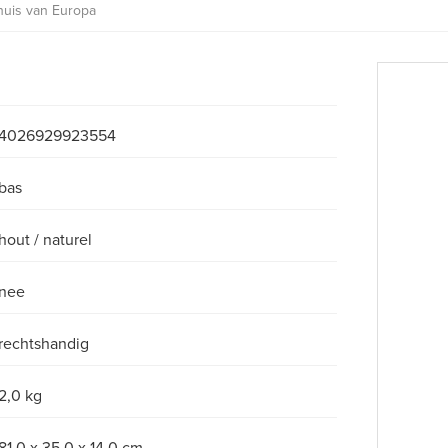
huis van Europa
4026929923554
bas
hout / naturel
nee
rechtshandig
2,0 kg