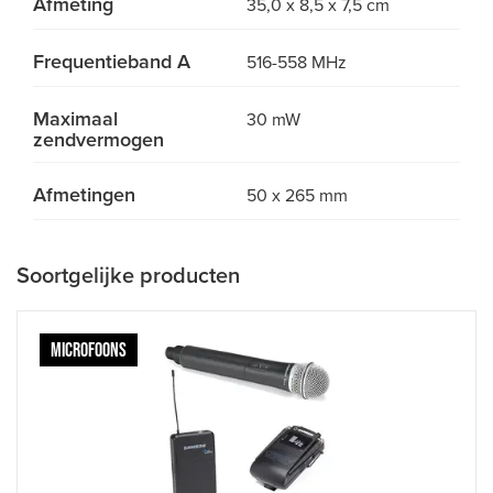
Afmeting
35,0 x 8,5 x 7,5 cm
Frequentieband A
516-558 MHz
Maximaal
30 mW
zendvermogen
Afmetingen
50 x 265 mm
Soortgelijke producten
MICROFOONS