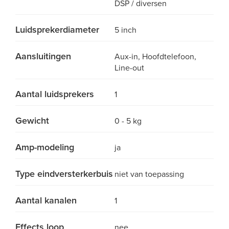
DSP / diversen
Luidsprekerdiameter
5 inch
Aansluitingen
Aux-in, Hoofdtelefoon,
Line-out
Aantal luidsprekers
1
Gewicht
0 - 5 kg
Amp-modeling
ja
Type eindversterkerbuis
niet van toepassing
Aantal kanalen
1
Effects loop
nee