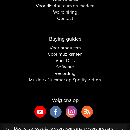
Voor distributeurs en merken
We're hiring
Contact
Buying guides
Voor producers
Voor muzikanten
Voor DJ's
Software
Recording
Muziek / Nummer op Spotify zetten
Volg ons op
Door onze website te gebruiken ga je akkoord met ons
Copyright © 2026 Inside Audio. Alle rechten voorbehouden.