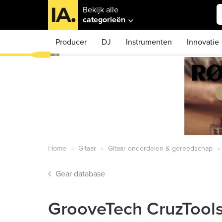
Bekijk alle
categorieën
Producer
DJ
Instrumenten
Innovatie
Home
Gitaar
Gitaar onderdelen & gereedschap
Gear database
GrooveTech CruzTools 