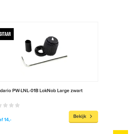
GITAAR
dario PW-LNL-01B LokNob Large zwart
Bekijk
f 14,-