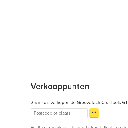
Verkooppunten
2 winkels verkopen de GrooveTech CruzTools GTML
Er zijn geen winkels bij ons bekend die dit prod