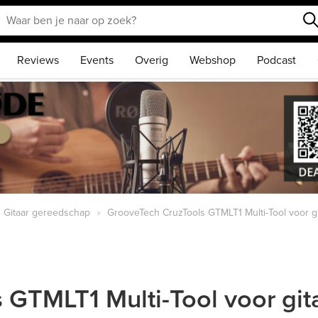
Reviews
Events
Overig
Webshop
Podcast
Gitaar gereedschap
GrooveTech CruzTools GTMLT1 Multi-Tool voor gi
GTMLT1 Multi-Tool voor gita