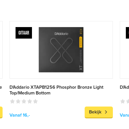
GITAAR
e
D'Addario XTAPB1256 Phosphor Bronze Light
D'Ad
Top/Medium Bottom
Bekijk
Vanaf 16,-
Vana