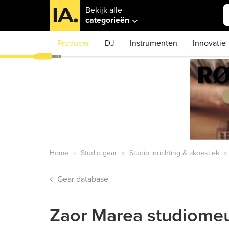
Bekijk alle
categorieën
Producer
DJ
Instrumenten
Innovatie
Home
Studio gear
Studio inrichting & akoestiek
Gear database
Zaor Marea studiome