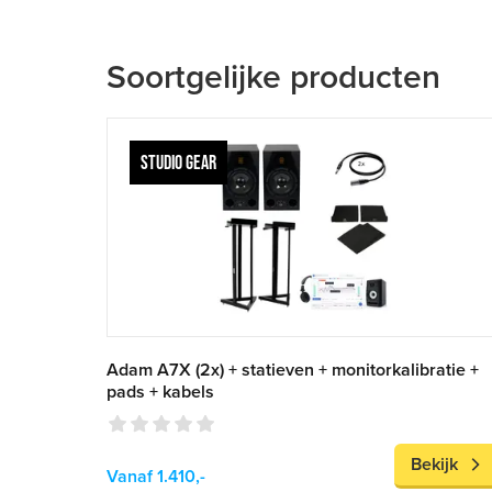
Soortgelijke producten
STUDIO GEAR
Adam A7X (2x) + statieven + monitorkalibratie +
pads + kabels
Bekijk
Vanaf 1.410,-