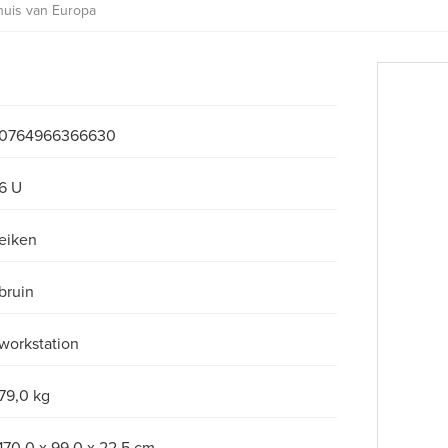
huis van Europa
0764966366630
6 U
eiken
bruin
workstation
79,0 kg