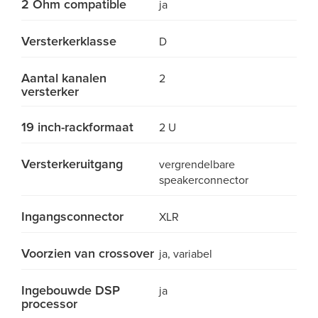
2 Ohm compatible
ja
Versterkerklasse
D
Aantal kanalen
2
versterker
19 inch-rackformaat
2 U
Versterkeruitgang
vergrendelbare
speakerconnector
Ingangsconnector
XLR
Voorzien van crossover
ja, variabel
Ingebouwde DSP
ja
processor