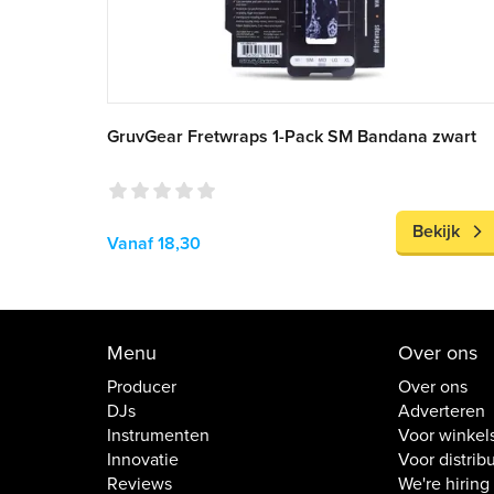
GruvGear Fretwraps 1-Pack SM Bandana zwart
Bekijk
Vanaf 18,30
Menu
Over ons
Producer
Over ons
DJs
Adverteren
Instrumenten
Voor winkel
Innovatie
Voor distrib
Reviews
We're hiring