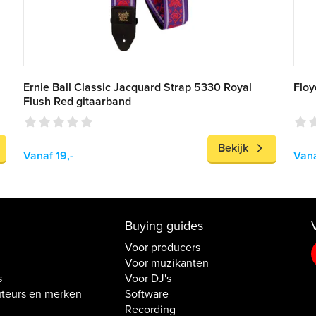
Ernie Ball Classic Jacquard Strap 5330 Royal
Floy
Flush Red gitaarband
Bekijk
Vanaf 19,-
Vana
Buying guides
Voor producers
Voor muzikanten
s
Voor DJ's
uteurs en merken
Software
Recording