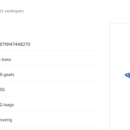
uct verkopen.
8719147448270
j-bass
9-gaats
SS
2-laags
overig