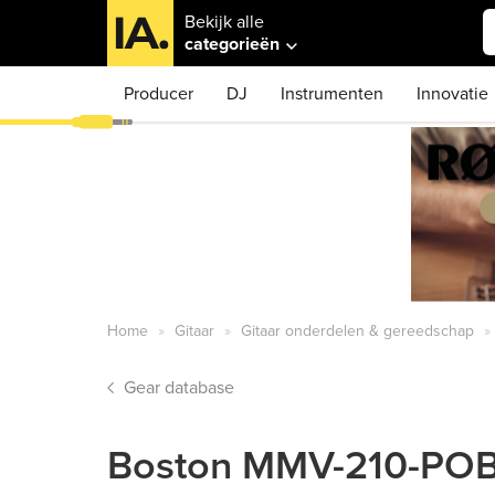
Bekijk alle
categorieën
Producer
DJ
Instrumenten
Innovatie
Home
Gitaar
Gitaar onderdelen & gereedschap
Gear database
Boston MMV-210-POB sl