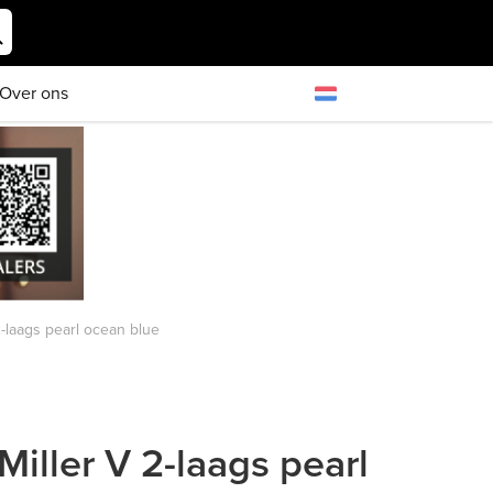
Over ons
-laags pearl ocean blue
iller V 2-laags pearl