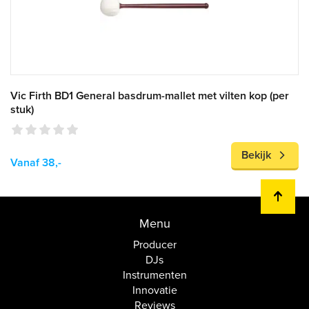
Vic Firth BD1 General basdrum-mallet met vilten kop (per
stuk)
Bekijk
Vanaf 38,-
Menu
Producer
DJs
Instrumenten
Innovatie
Reviews