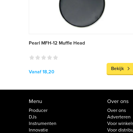
Pearl MFH-12 Muffle Head
Bekijk
Vanaf 18,20
Menu
Over ons
Producer
Over ons
DJs
Adverteren
Instrumenten
Voor winkel
Innovatie
Voor distrib