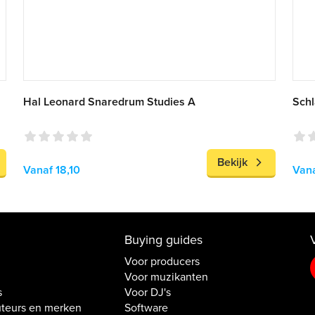
Hal Leonard Snaredrum Studies A
Sch
Bekijk
Vanaf 18,10
Vana
Buying guides
Voor producers
Voor muzikanten
s
Voor DJ's
uteurs en merken
Software