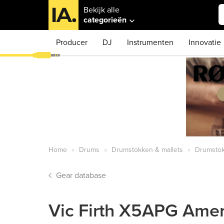
Bekijk alle
categorieën
Producer
DJ
Instrumenten
Innovatie
Home
Drums
Drumstokken & mallets
Drumsto
Gear database
Vic Firth X5APG Amer