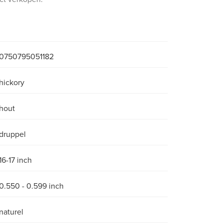
0750795051182
hickory
hout
druppel
16-17 inch
0.550 - 0.599 inch
naturel