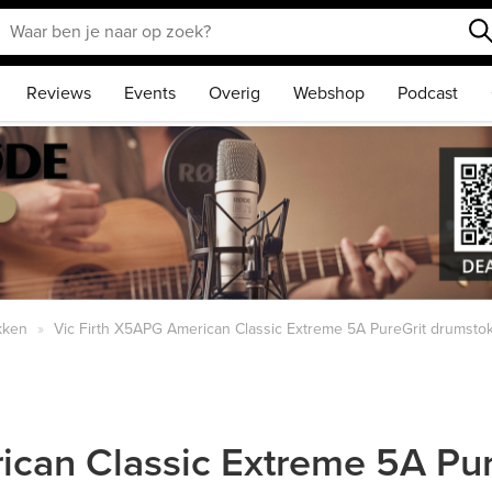
Reviews
Events
Overig
Webshop
Podcast
kken
Vic Firth X5APG American Classic Extreme 5A PureGrit drumsto
ican Classic Extreme 5A Pu