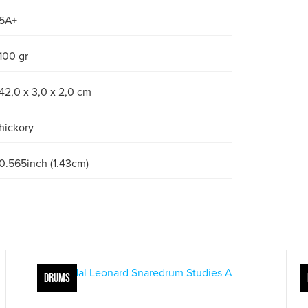
5A+
100 gr
42,0 x 3,0 x 2,0 cm
hickory
0.565inch (1.43cm)
DRUMS