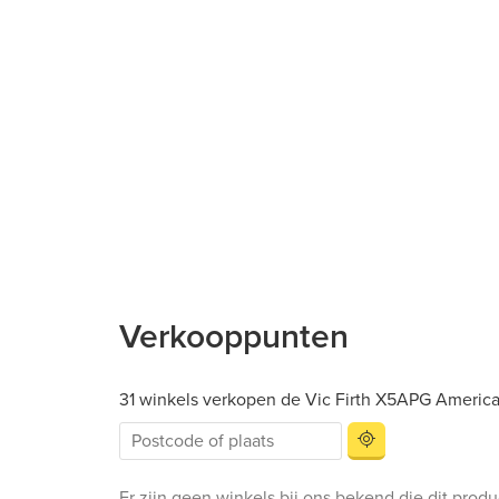
Verkooppunten
31 winkels verkopen de Vic Firth X5APG Americ
Er zijn geen winkels bij ons bekend die dit prod