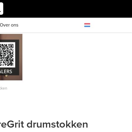
Over ons
kken
reGrit drumstokken