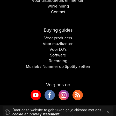
Voor distributeurs en merken
We're hiring
Contact
Buying guides
Voor producers
Voor muzikanten
Voor DJ's
Software
Recording
Muziek / Nummer op Spotify zetten
Volg ons op
Door onze website te gebruiken ga je akkoord met ons
Copyright © 2026 Inside Audio. Alle rechten voorbehouden.
cookie
en
privacy statement
Affiliate disclosure