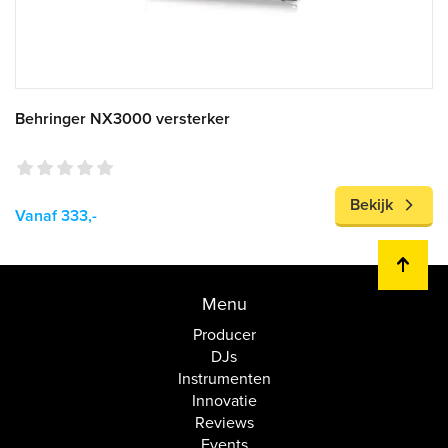
Behringer NX3000 versterker
Bekijk
Vanaf 333,-
Menu
Producer
DJs
Instrumenten
Innovatie
Reviews
Events