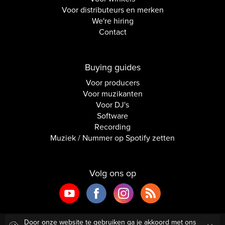
Voor distributeurs en merken
We're hiring
Contact
Buying guides
Voor producers
Voor muzikanten
Voor DJ's
Software
Recording
Muziek / Nummer op Spotify zetten
Volg ons op
Door onze website te gebruiken ga je akkoord met ons
Copyright © 2026 Inside Audio. Alle rechten voorbehouden.