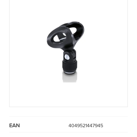
EAN
4049521447945