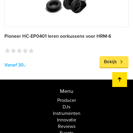
Pioneer HC-EP0401 leren oorkussens voor HRM-6
Bekijk
Vanaf 30,-
Menu
Producer
DJs
Instrumenten
Innovatie
Reviews