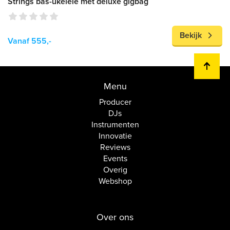
Strings bas-ukelele met deluxe gigbag
Bekijk
Vanaf 555,-
Menu
Producer
DJs
Instrumenten
Innovatie
Reviews
Events
Overig
Webshop
Over ons