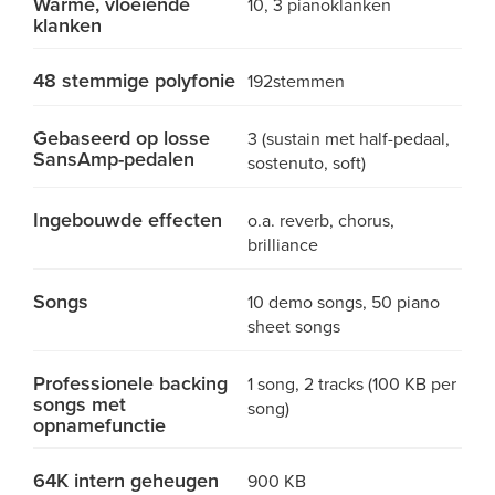
Warme, vloeiende
10, 3 pianoklanken
klanken
48 stemmige polyfonie
192stemmen
Gebaseerd op losse
3 (sustain met half-pedaal,
SansAmp-pedalen
sostenuto, soft)
Ingebouwde effecten
o.a. reverb, chorus,
brilliance
Songs
10 demo songs, 50 piano
sheet songs
Professionele backing
1 song, 2 tracks (100 KB per
songs met
song)
opnamefunctie
64K intern geheugen
900 KB