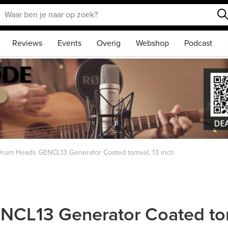
Reviews
Events
Overig
Webshop
Podcast
rum Heads GENCL13 Generator Coated tomvel, 13 inch
CL13 Generator Coated tom