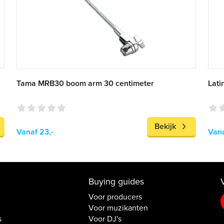
Tama MRB30 boom arm 30 centimeter
Lati
Bekijk
Vanaf 23,-
Vana
Buying guides
Voor producers
Voor muzikanten
s
Voor DJ's