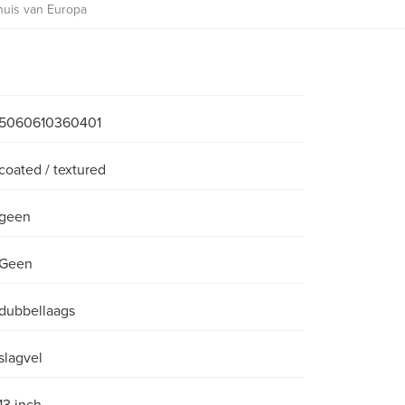
huis van Europa
5060610360401
coated / textured
geen
Geen
dubbellaags
slagvel