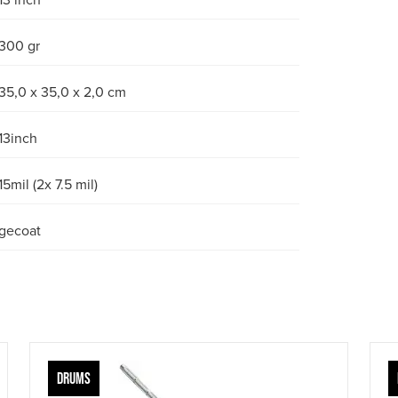
13 inch
300 gr
35,0 x 35,0 x 2,0 cm
13inch
15mil (2x 7.5 mil)
gecoat
DRUMS