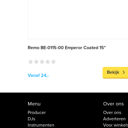
Remo BE-0115-00 Emperor Coated 15"
Bekijk
Vanaf 24,-
Menu
Over ons
Producer
Over ons
DJs
Adverteren
Instrumenten
Voor winkel