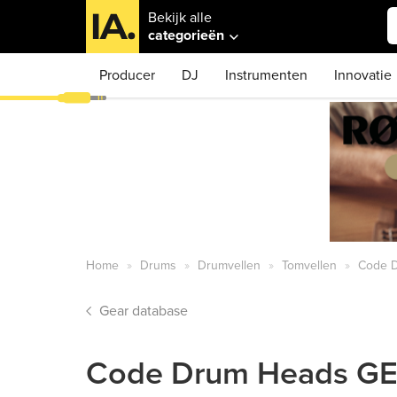
Bekijk alle
categorieën
Producer
DJ
Instrumenten
Innovatie
Home
Drums
Drumvellen
Tomvellen
Code D
Gear database
Code Drum Heads GEN