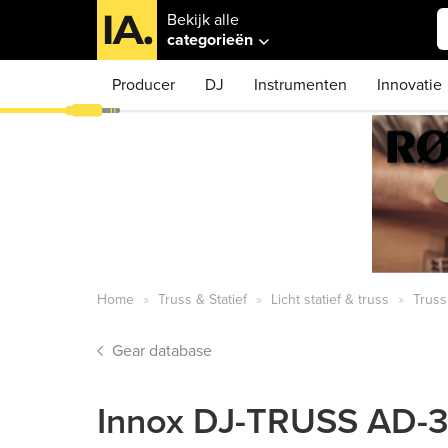
Bekijk alle
categorieën
Producer
DJ
Instrumenten
Innovatie
Home
Truss & Statief
Licht statief & truss
Truss
Gear database
Innox DJ-TRUSS AD-