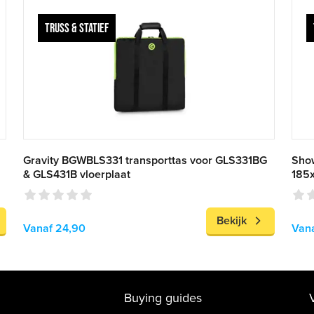
TRUSS & STATIEF
Gravity BGWBLS331 transporttas voor GLS331BG
Show
& GLS431B vloerplaat
185
Bekijk
Vanaf 24,90
Van
Buying guides