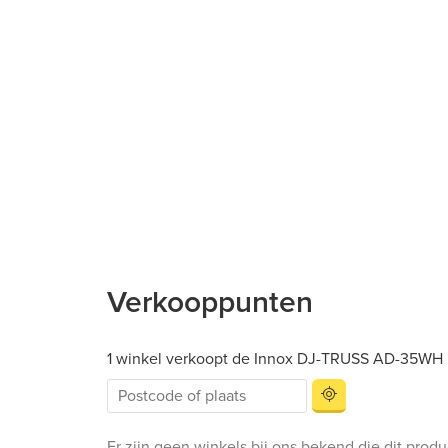
Verkooppunten
1 winkel verkoopt de Innox DJ-TRUSS AD-35WH
Er zijn geen winkels bij ons bekend die dit prod