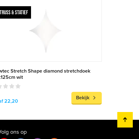
TRUSS & STATIEF
tec Stretch Shape diamond stretchdoek
x125cm wit
Bekijk
af 22,20
Volg ons op