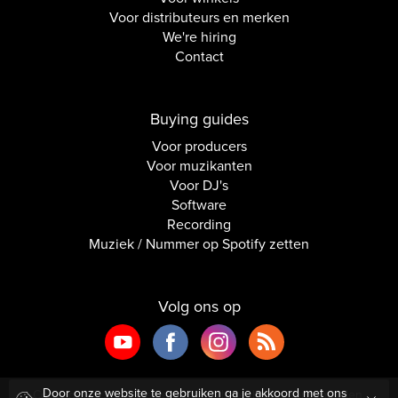
Voor distributeurs en merken
We're hiring
Contact
Buying guides
Voor producers
Voor muzikanten
Voor DJ's
Software
Recording
Muziek / Nummer op Spotify zetten
Volg ons op
Door onze website te gebruiken ga je akkoord met ons
Copyright © 2026 Inside Audio. Alle rechten voorbehouden.