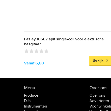
Fazley 10567 spit single-coil voor elektrische
basgitaar
Bekijk
Vanaf 6,60
Menu
Over ons
Producer
Over ons
DJs
Adverteren
Instrumenten
Voor winkel