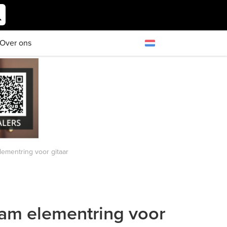
Over ons
ementring voor gitaar
eam elementring voor