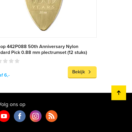
lop 442P088 50th Anniversary Nylon
dard Pick 0.88 mm plectrumset (12 stuks)
Bekijk
f 6,-
Volg ons op