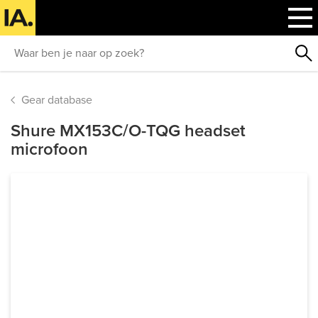
Gear database
Shure MX153C/O-TQG headset
microfoon