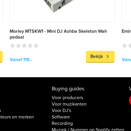
Morley MTSKW1 - Mini DJ Ashba Skeleton Wah
Emin
pedaal
Bekijk
Vanaf 119,-
Vana
Buying guides
Voor producers
Voor muzikanten
s
Voor DJ's
uteurs en merken
Software
Recording
Muziek / Nummer op Spotify zetten