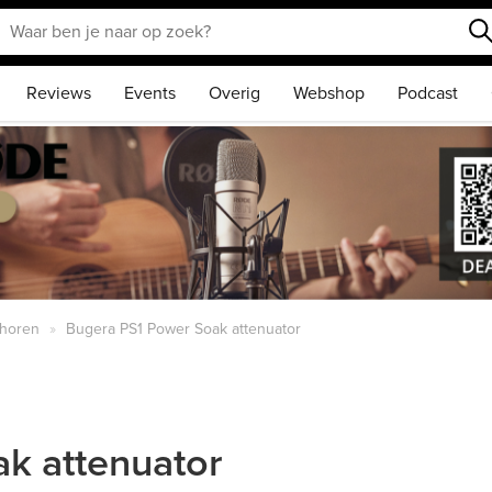
Reviews
Events
Overig
Webshop
Podcast
ehoren
Bugera PS1 Power Soak attenuator
k attenuator