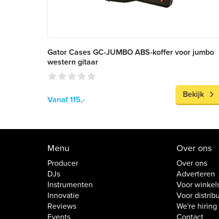
Gator Cases GC-JUMBO ABS-koffer voor jumbo
western gitaar
Bekijk
Vanaf 115,-
Menu
Over ons
Producer
Over ons
DJs
Adverteren
Instrumenten
Voor winkel
Innovatie
Voor distrib
Reviews
We're hiring
Events
Contact