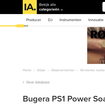
Bekijk alle
categorieën
Producer
DJ
Instrumenten
Innovatie
Home
Gitaar
Gitaarversterker
Versterker toeb
Gear database
Bugera PS1 Power Soa