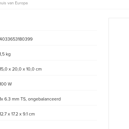
huis van Europa
4033653180399
1,5 kg
15,0 x 20,0 x 10,0 cm
100 W
1x 6.3 mm TS, ongebalanceerd
12.7 x 17.2 x 9.1 cm