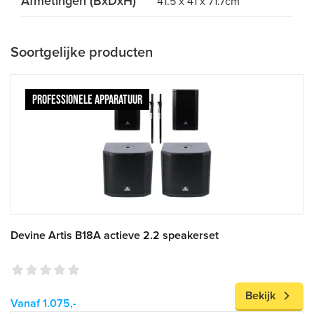
Afmetingen (BxDxH)
41.5 x 41 x 71.7cm
Soortgelijke producten
PROFESSIONELE APPARATUUR
Devine Artis B18A actieve 2.2 speakerset
Bekijk
Vanaf 1.075,-