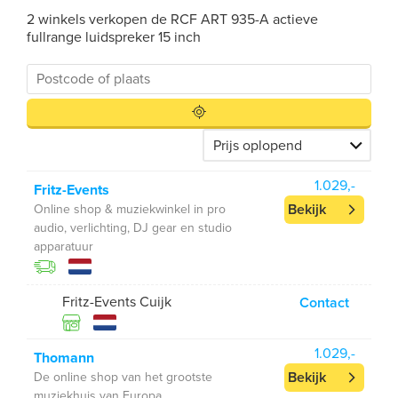
2 winkels verkopen de RCF ART 935-A actieve
fullrange luidspreker 15 inch
1.029,-
Fritz-Events
Bekijk
Online shop & muziekwinkel in pro
audio, verlichting, DJ gear en studio
apparatuur
Fritz-Events Cuijk
Contact
1.029,-
Thomann
Bekijk
De online shop van het grootste
muziekhuis van Europa