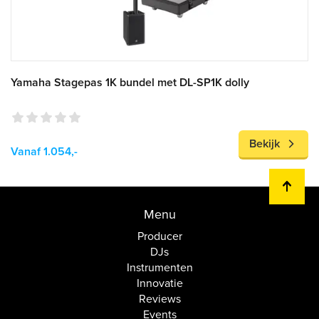
Yamaha Stagepas 1K bundel met DL-SP1K dolly
Bekijk
Vanaf 1.054,-
Menu
Producer
DJs
Instrumenten
Innovatie
Reviews
Events