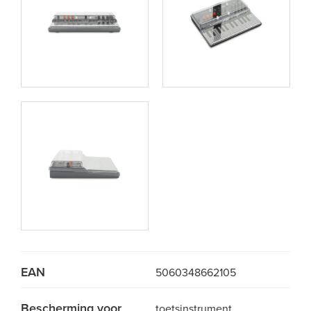
EAN
5060348662105
Bescherming voor
toetsinstrument