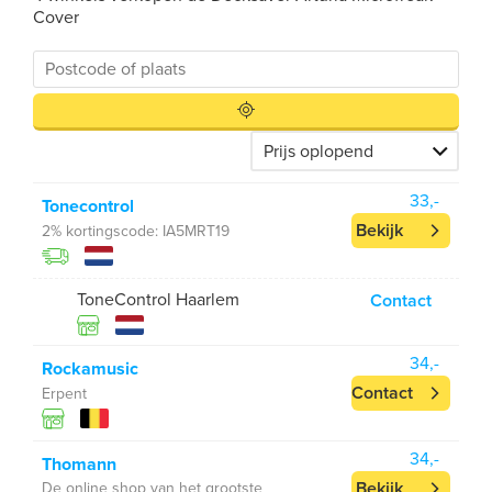
Cover
33,-
Tonecontrol
Bekijk
2% kortingscode: IA5MRT19
ToneControl Haarlem
Contact
34,-
Rockamusic
Contact
Erpent
34,-
Thomann
Bekijk
De online shop van het grootste