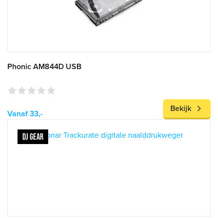
Phonic AM844D USB
Bekijk
Vanaf 33,-
DJ GEAR