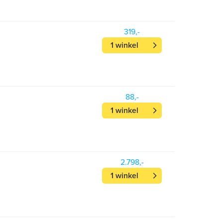
319,-
1 winkel
88,-
1 winkel
2.798,-
1 winkel