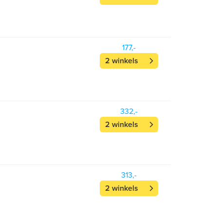
177,-
2 winkels
332,-
2 winkels
313,-
2 winkels