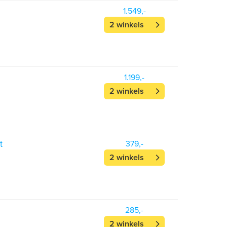
1.549,-
2 winkels
1.199,-
2 winkels
t
379,-
2 winkels
285,-
2 winkels