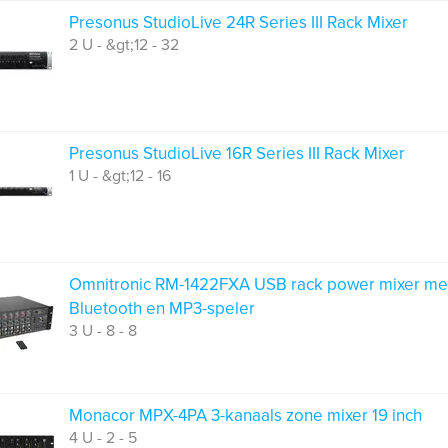
Presonus StudioLive 24R Series III Rack Mixer
2 U - &gt;12 - 32
Presonus StudioLive 16R Series III Rack Mixer
1 U - &gt;12 - 16
Omnitronic RM-1422FXA USB rack power mixer me
Bluetooth en MP3-speler
3 U - 8 - 8
Monacor MPX-4PA 3-kanaals zone mixer 19 inch
4 U - 2 - 5