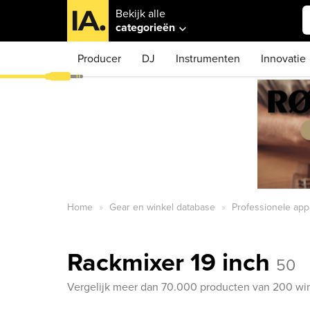
Bekijk alle
categorieën
Producer
DJ
Instrumenten
Innovatie
Home
Gear en winkel database
Professionele app
Rackmixer 19 inch
50
Vergelijk meer dan 70.000 producten van 200 win