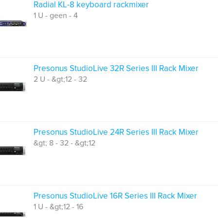
Radial KL-8 keyboard rackmixer
1 U - geen - 4
Presonus StudioLive 32R Series III Rack Mixer
2 U - &gt;12 - 32
Presonus StudioLive 24R Series III Rack Mixer
&gt; 8 - 32 - &gt;12
Presonus StudioLive 16R Series III Rack Mixer
1 U - &gt;12 - 16