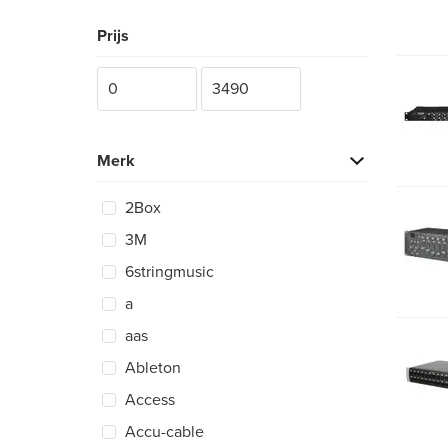
Prijs
Merk
2Box
3M
6stringmusic
a
aas
Ableton
Access
Accu-cable