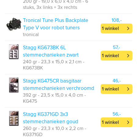
200 gr - 19,0 x 6,0 x 4,0 cm - 6
stuks, 3x links + 3x rechts
Tronical Tune Plus Backplate
108,-
Type V voor robot tuners
1 winkel
tronical
Stagg KG673BK 6L
57,-
stemmechanieken zwart
1 winkel
240 gr - 23,3 x 15,0 x 2,1 cm -
KG673BK
Stagg KG475CR basgitaar
46,-
stemmechanieken verchroomd
1 winkel
392 gr - 23,5 x 15,0 x 4,0 cm -
KG475
Stagg KG371GD 3x3
56,-
stemmechanieken goud
1 winkel
260 gr - 23,3 x 10,0 x 2,2 cm -
KG371GD