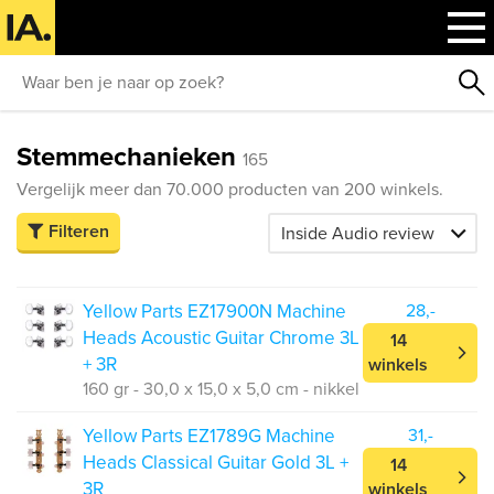
Stemmechanieken
165
Vergelijk meer dan 70.000 producten van 200 winkels.
Filteren
Yellow Parts EZ17900N Machine
28,-
Heads Acoustic Guitar Chrome 3L
14
+ 3R
winkels
160 gr - 30,0 x 15,0 x 5,0 cm - nikkel
Yellow Parts EZ1789G Machine
31,-
Heads Classical Guitar Gold 3L +
14
3R
winkels