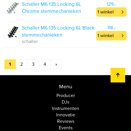
Schaller M6 135 Locking 6L
129,-
Chrome stemmechanieken
1 winkel
Schaller M6 135 Locking 6L Black
118,-
stemmechanieken
1 winkel
schaller
1
2
3
4
»
Menu
Producer
DJs
Instrumenten
Innovatie
Reviews
Events