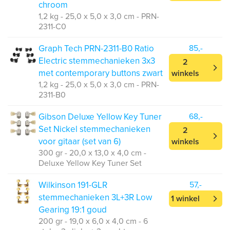
chroom
1,2 kg - 25,0 x 5,0 x 3,0 cm - PRN-
2311-C0
Graph Tech PRN-2311-B0 Ratio
85,-
Electric stemmechanieken 3x3
2
met contemporary buttons zwart
winkels
1,2 kg - 25,0 x 5,0 x 3,0 cm - PRN-
2311-B0
Gibson Deluxe Yellow Key Tuner
68,-
Set Nickel stemmechanieken
2
voor gitaar (set van 6)
winkels
300 gr - 20,0 x 13,0 x 4,0 cm -
Deluxe Yellow Key Tuner Set
Wilkinson 191-GLR
57,-
stemmechanieken 3L+3R Low
1 winkel
Gearing 19:1 goud
200 gr - 19,0 x 6,0 x 4,0 cm - 6