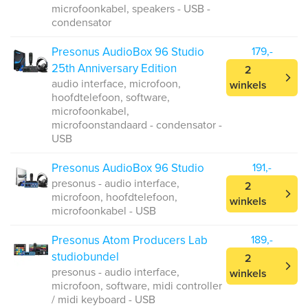
microfoonkabel, speakers - USB -
condensator
Presonus AudioBox 96 Studio
179,-
25th Anniversary Edition
2
audio interface, microfoon,
winkels
hoofdtelefoon, software,
microfoonkabel,
microfoonstandaard - condensator -
USB
Presonus AudioBox 96 Studio
191,-
presonus - audio interface,
2
microfoon, hoofdtelefoon,
winkels
microfoonkabel - USB
Presonus Atom Producers Lab
189,-
studiobundel
2
presonus - audio interface,
winkels
microfoon, software, midi controller
/ midi keyboard - USB