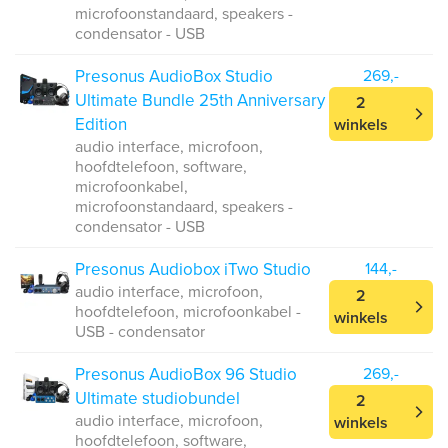
microfoonstandaard, speakers -
condensator - USB
Presonus AudioBox Studio
269,-
Ultimate Bundle 25th Anniversary
2
Edition
winkels
audio interface, microfoon,
hoofdtelefoon, software,
microfoonkabel,
microfoonstandaard, speakers -
condensator - USB
Presonus Audiobox iTwo Studio
144,-
audio interface, microfoon,
2
hoofdtelefoon, microfoonkabel -
winkels
USB - condensator
Presonus AudioBox 96 Studio
269,-
Ultimate studiobundel
2
audio interface, microfoon,
winkels
hoofdtelefoon, software,