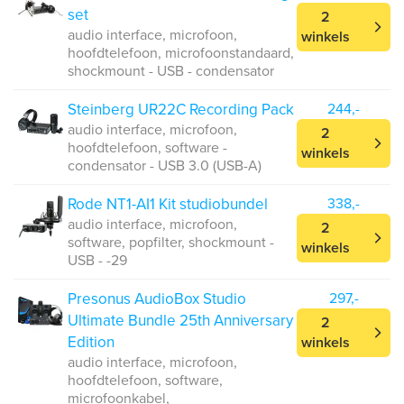
set
2
audio interface, microfoon,
winkels
hoofdtelefoon, microfoonstandaard,
shockmount - USB - condensator
Steinberg UR22C Recording Pack
244,-
audio interface, microfoon,
2
hoofdtelefoon, software -
winkels
condensator - USB 3.0 (USB-A)
Rode NT1-AI1 Kit studiobundel
338,-
audio interface, microfoon,
2
software, popfilter, shockmount -
winkels
USB - -29
Presonus AudioBox Studio
297,-
Ultimate Bundle 25th Anniversary
2
Edition
winkels
audio interface, microfoon,
hoofdtelefoon, software,
microfoonkabel,