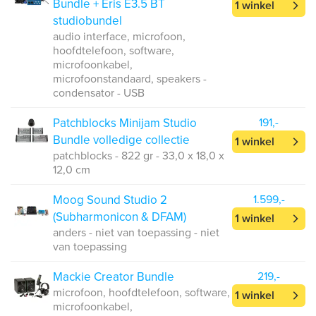
Bundle + Eris E3.5 BT
1 winkel
studiobundel
audio interface, microfoon,
hoofdtelefoon, software,
microfoonkabel,
microfoonstandaard, speakers -
condensator - USB
Patchblocks Minijam Studio
191,-
Bundle volledige collectie
1 winkel
patchblocks - 822 gr - 33,0 x 18,0 x
12,0 cm
Moog Sound Studio 2
1.599,-
(Subharmonicon & DFAM)
1 winkel
anders - niet van toepassing - niet
van toepassing
Mackie Creator Bundle
219,-
microfoon, hoofdtelefoon, software,
1 winkel
microfoonkabel,