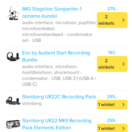
IMG Stageline Songwriter-1
379,-
opname-bundel
2
audio interface, microfoon, popfilter,
winkels
microfoonkabel,
microfoonstandaard - condensator
set - USB
Evo by Audient Start Recording
197,-
Bundle
2
audio interface, microfoon,
winkels
hoofdtelefoon, shockmount -
condensator - USB, USB 3.1 (USB-A /
USB-C)
Steinberg UR22C Recording Pack
265,-
steinberg
1 winkel
Steinberg UR22 MKII Recording
259,-
Pack Elements Edition
1 winkel