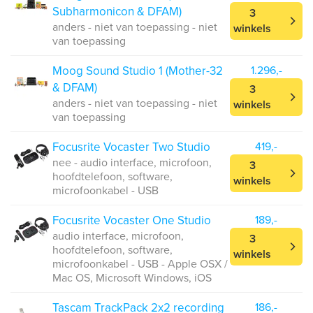
Subharmonicon & DFAM)
3
anders - niet van toepassing - niet
winkels
van toepassing
Moog Sound Studio 1 (Mother-32
1.296,-
& DFAM)
3
anders - niet van toepassing - niet
winkels
van toepassing
Focusrite Vocaster Two Studio
419,-
nee - audio interface, microfoon,
3
hoofdtelefoon, software,
winkels
microfoonkabel - USB
Focusrite Vocaster One Studio
189,-
audio interface, microfoon,
3
hoofdtelefoon, software,
winkels
microfoonkabel - USB - Apple OSX /
Mac OS, Microsoft Windows, iOS
Tascam TrackPack 2x2 recording
186,-