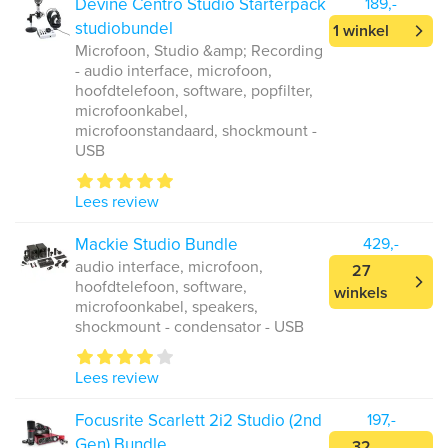
Devine Centro Studio Starterpack
189,-
studiobundel
1 winkel
Microfoon, Studio &amp; Recording
- audio interface, microfoon,
hoofdtelefoon, software, popfilter,
microfoonkabel,
microfoonstandaard, shockmount -
USB
Lees review
Mackie Studio Bundle
429,-
audio interface, microfoon,
27
hoofdtelefoon, software,
winkels
microfoonkabel, speakers,
shockmount - condensator - USB
Lees review
Focusrite Scarlett 2i2 Studio (2nd
197,-
Gen) Bundle
32