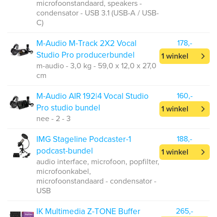
microfoonstandaard, speakers -
condensator - USB 3.1 (USB-A / USB-
C)
M-Audio M-Track 2X2 Vocal
178,-
Studio Pro producerbundel
1 winkel
m-audio - 3,0 kg - 59,0 x 12,0 x 27,0
cm
M-Audio AIR 192|4 Vocal Studio
160,-
Pro studio bundel
1 winkel
nee - 2 - 3
IMG Stageline Podcaster-1
188,-
podcast-bundel
1 winkel
audio interface, microfoon, popfilter,
microfoonkabel,
microfoonstandaard - condensator -
USB
IK Multimedia Z-TONE Buffer
265,-