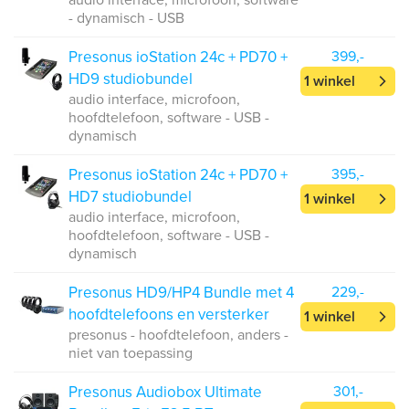
audio interface, microfoon, software
- dynamisch - USB
Presonus ioStation 24c + PD70 +
399,-
HD9 studiobundel
1 winkel
audio interface, microfoon,
hoofdtelefoon, software - USB -
dynamisch
Presonus ioStation 24c + PD70 +
395,-
HD7 studiobundel
1 winkel
audio interface, microfoon,
hoofdtelefoon, software - USB -
dynamisch
Presonus HD9/HP4 Bundle met 4
229,-
hoofdtelefoons en versterker
1 winkel
presonus - hoofdtelefoon, anders -
niet van toepassing
Presonus Audiobox Ultimate
301,-