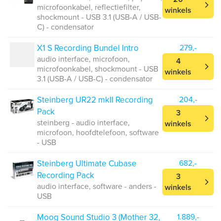
microfoonkabel, reflectiefilter,
winkels
shockmount - USB 3.1 (USB-A / USB-
C) - condensator
X1 S Recording Bundel Intro
279,-
audio interface, microfoon,
4
microfoonkabel, shockmount - USB
winkels
3.1 (USB-A / USB-C) - condensator
Steinberg UR22 mkII Recording
204,-
Pack
3
steinberg - audio interface,
winkels
microfoon, hoofdtelefoon, software
- USB
Steinberg Ultimate Cubase
682,-
Recording Pack
3
audio interface, software - anders -
winkels
USB
Moog Sound Studio 3 (Mother 32,
1.889,-