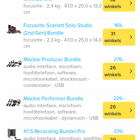
focusrite - 2,4 kg - 47,0 x 25,0 x 13,0
winkels
cm
Focusrite Scarlett Solo Studio
169,-
(2nd Gen) Bundle
31
focusrite - 2,3 kg - 47,0 x 25,0 x 14,0
winkels
cm
Mackie Producer Bundle
276,-
audio interface, microfoon,
26
hoofdtelefoon, software,
winkels
microfoonkabel, shockmount -
condensator - USB
Mackie Performer Bundle
229,-
audio interface, microfoon,
26
hoofdtelefoon, software,
winkels
microfoonkabel - dynamisch - USB
X1 S Recording Bundel Pro
339,-
audio interface, microfoon, popfilter,
20