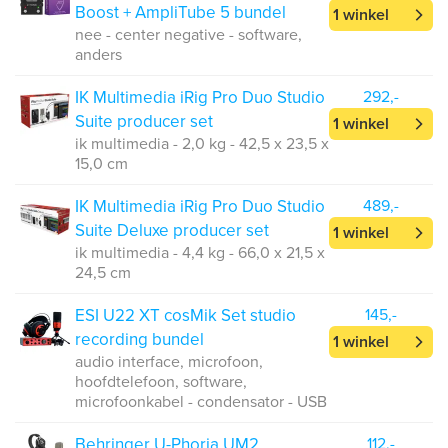
Boost + AmpliTube 5 bundel
1 winkel
nee - center negative - software,
anders
IK Multimedia iRig Pro Duo Studio
292,-
Suite producer set
1 winkel
ik multimedia - 2,0 kg - 42,5 x 23,5 x
15,0 cm
IK Multimedia iRig Pro Duo Studio
489,-
Suite Deluxe producer set
1 winkel
ik multimedia - 4,4 kg - 66,0 x 21,5 x
24,5 cm
ESI U22 XT cosMik Set studio
145,-
recording bundel
1 winkel
audio interface, microfoon,
hoofdtelefoon, software,
microfoonkabel - condensator - USB
Behringer U-Phoria UM2
112,-