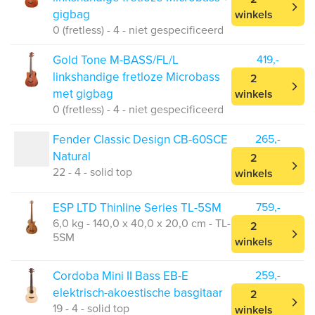
gigbag
winkels
0 (fretless) - 4 - niet gespecificeerd
Gold Tone M-BASS/FL/L
419,-
linkshandige fretloze Microbass
2
met gigbag
winkels
0 (fretless) - 4 - niet gespecificeerd
Fender Classic Design CB-60SCE
265,-
Natural
2
22 - 4 - solid top
winkels
ESP LTD Thinline Series TL-5SM
759,-
6,0 kg - 140,0 x 40,0 x 20,0 cm - TL-
2
5SM
winkels
Cordoba Mini II Bass EB-E
259,-
elektrisch-akoestische basgitaar
2
19 - 4 - solid top
winkels