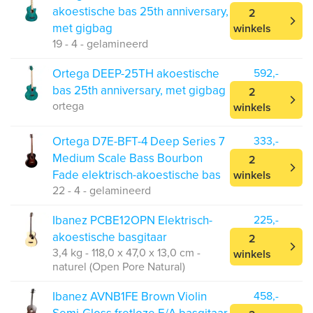
akoestische bas 25th anniversary,
2
met gigbag
winkels
19 - 4 - gelamineerd
Ortega DEEP-25TH akoestische
592,-
bas 25th anniversary, met gigbag
2
ortega
winkels
Ortega D7E-BFT-4 Deep Series 7
333,-
Medium Scale Bass Bourbon
2
Fade elektrisch-akoestische bas
winkels
22 - 4 - gelamineerd
Ibanez PCBE12OPN Elektrisch-
225,-
akoestische basgitaar
2
3,4 kg - 118,0 x 47,0 x 13,0 cm -
winkels
naturel (Open Pore Natural)
Ibanez AVNB1FE Brown Violin
458,-