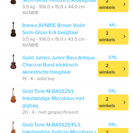
Semi-Gloss fretloze E/A basgitaar
2
3,5 kg - 106,0 x 15,0 x 44,0 cm -
winkels
AVNB1E
Ibanez AVNB1E Brown Violin
411,-
Semi-Gloss E/A basgitaar
2
3,5 kg - 106,0 x 15,0 x 43,5 cm -
winkels
AVNB1E
Guild Jumbo Junior Bass Antique
379,-
Charcoal Burst elektrisch-
2
akoestische basgitaar
winkels
19 - 4 - solid top
Gold Tone M-BASS25/L
515,-
linkshandige Microbass met
2
gigbag
winkels
20 - 4 - niet gespecificeerd
Gold Tone M-BASS25/FL/L
515,-
linkshandige fretloze Microbass +
2