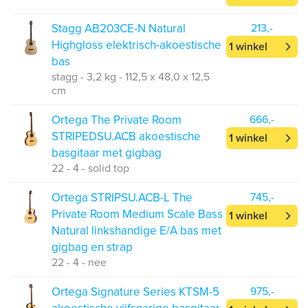
Stagg AB203CE-N Natural
213,-
Highgloss elektrisch-akoestische
1 winkel
bas
stagg - 3,2 kg - 112,5 x 48,0 x 12,5
cm
Ortega The Private Room
666,-
STRIPEDSU.ACB akoestische
1 winkel
basgitaar met gigbag
22 - 4 - solid top
Ortega STRIPSU.ACB-L The
745,-
Private Room Medium Scale Bass
1 winkel
Natural linkshandige E/A bas met
gigbag en strap
22 - 4 - nee
Ortega Signature Series KTSM-5
975,-