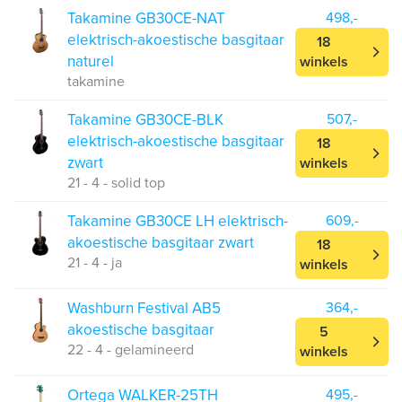
Takamine GB30CE-NAT
498,-
elektrisch-akoestische basgitaar
18
naturel
winkels
takamine
Takamine GB30CE-BLK
507,-
elektrisch-akoestische basgitaar
18
zwart
winkels
21 - 4 - solid top
Takamine GB30CE LH elektrisch-
609,-
akoestische basgitaar zwart
18
21 - 4 - ja
winkels
Washburn Festival AB5
364,-
akoestische basgitaar
5
22 - 4 - gelamineerd
winkels
Ortega WALKER-25TH
495,-