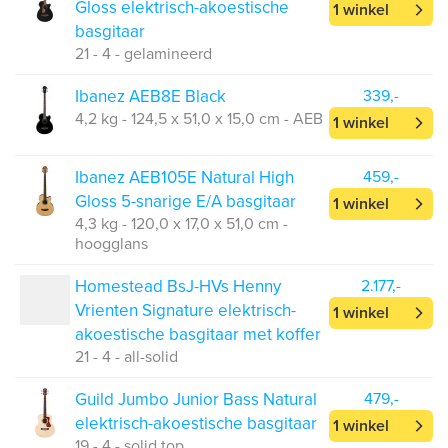
Gloss elektrisch-akoestische
1 winkel
basgitaar
21 - 4 - gelamineerd
Ibanez AEB8E Black
339,-
4,2 kg - 124,5 x 51,0 x 15,0 cm - AEB
1 winkel
Ibanez AEB105E Natural High
459,-
Gloss 5-snarige E/A basgitaar
1 winkel
4,3 kg - 120,0 x 17,0 x 51,0 cm -
hoogglans
Homestead BsJ-HVs Henny
2.177,-
Vrienten Signature elektrisch-
1 winkel
akoestische basgitaar met koffer
21 - 4 - all-solid
Guild Jumbo Junior Bass Natural
479,-
elektrisch-akoestische basgitaar
1 winkel
19 - 4 - solid top