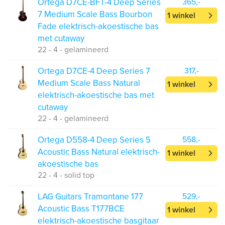
Ortega D7CE-BFT-4 Deep Series
365,-
7 Medium Scale Bass Bourbon
1 winkel
Fade elektrisch-akoestische bas
met cutaway
22 - 4 - gelamineerd
Ortega D7CE-4 Deep Series 7
317,-
Medium Scale Bass Natural
1 winkel
elektrisch-akoestische bas met
cutaway
22 - 4 - gelamineerd
Ortega D558-4 Deep Series 5
558,-
Acoustic Bass Natural elektrisch-
1 winkel
akoestische bas
22 - 4 - solid top
LAG Guitars Tramontane 177
529,-
Acoustic Bass T177BCE
1 winkel
elektrisch-akoestische basgitaar