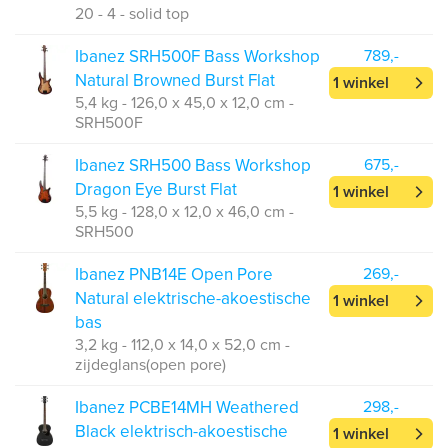
20 - 4 - solid top
Ibanez SRH500F Bass Workshop
789,-
Natural Browned Burst Flat
1 winkel
5,4 kg - 126,0 x 45,0 x 12,0 cm -
SRH500F
Ibanez SRH500 Bass Workshop
675,-
Dragon Eye Burst Flat
1 winkel
5,5 kg - 128,0 x 12,0 x 46,0 cm -
SRH500
Ibanez PNB14E Open Pore
269,-
Natural elektrische-akoestische
1 winkel
bas
3,2 kg - 112,0 x 14,0 x 52,0 cm -
zijdeglans(open pore)
Ibanez PCBE14MH Weathered
298,-
Black elektrisch-akoestische
1 winkel