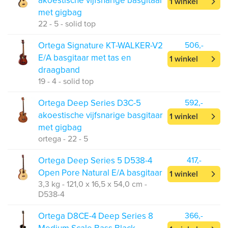
akoestische vijfsnarige basgitaar
1 winkel
met gigbag
22 - 5 - solid top
Ortega Signature KT-WALKER-V2
506,-
E/A basgitaar met tas en
1 winkel
draagband
19 - 4 - solid top
Ortega Deep Series D3C-5
592,-
akoestische vijfsnarige basgitaar
1 winkel
met gigbag
ortega - 22 - 5
Ortega Deep Series 5 D538-4
417,-
Open Pore Natural E/A basgitaar
1 winkel
3,3 kg - 121,0 x 16,5 x 54,0 cm -
D538-4
Ortega D8CE-4 Deep Series 8
366,-