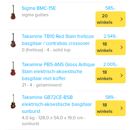
Sigma BMC-15E
585,-
sigma guitars
20
winkels
Takamine TB10 Red Stain fretloze
2.549,-
basgitaar / contrabas crossover
18
0 (fretless) - 4 - solid top
winkels
Takamine PB5-ANS Gloss Antique
2.005,-
Stain elektrisch-akoestische
18
basgitaar met koffer
winkels
21 - 4 - gelamineerd
Takamine GB72CE-BSB
589,-
elektrisch-akoestische basgitaar
18
sunburst
winkels
4,0 kg - 128,0 x 54,0 x 19,0 cm -
sunburst