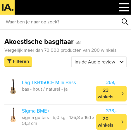
Akoestische basgitaar
68
Vergelijk meer dan 70.000 producten van 200 winkels.
Filteren
Lâg TKB150CE Mini Bass
269,-
bas - hout / naturel - ja
23
winkels
Sigma BME+
338,-
sigma guitars - 5,0 kg - 126,8 x 16,1 x
20
51,3 cm
winkels