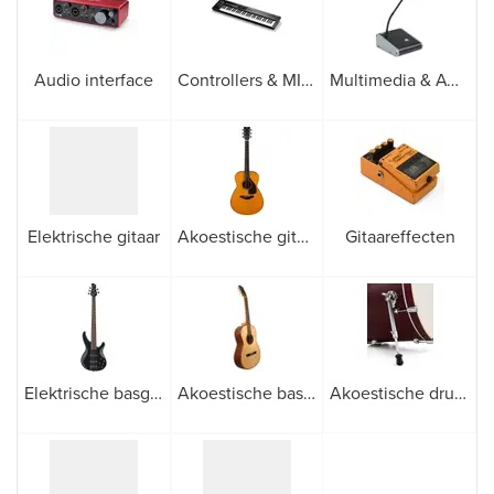
Audio interface
Controllers & MIDI apparatuur
Multimedia & AV-microfoons
Elektrische gitaar
Akoestische gitaar
Gitaareffecten
Elektrische basgitaren
Akoestische basgitaar
Akoestische drums