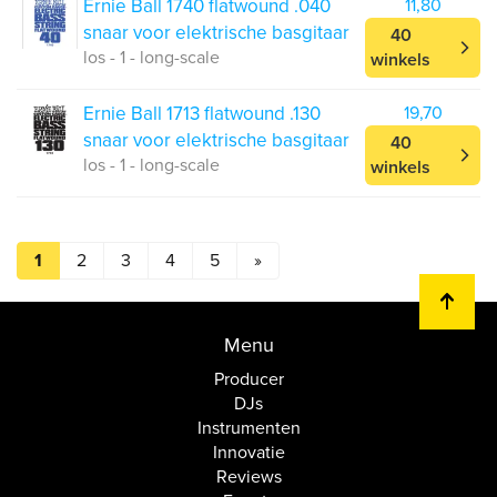
Ernie Ball 1740 flatwound .040
11,80
snaar voor elektrische basgitaar
40
los - 1 - long-scale
winkels
Ernie Ball 1713 flatwound .130
19,70
snaar voor elektrische basgitaar
40
los - 1 - long-scale
winkels
1
2
3
4
5
»
Menu
Producer
DJs
Instrumenten
Innovatie
Reviews