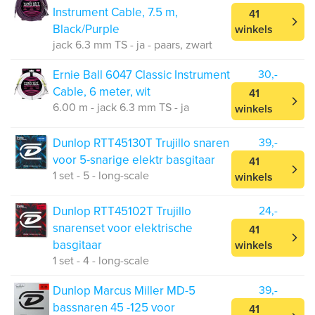
Instrument Cable, 7.5 m,
41
Black/Purple
winkels
jack 6.3 mm TS - ja - paars, zwart
Ernie Ball 6047 Classic Instrument
30,-
Cable, 6 meter, wit
41
6.00 m - jack 6.3 mm TS - ja
winkels
Dunlop RTT45130T Trujillo snaren
39,-
voor 5-snarige elektr basgitaar
41
1 set - 5 - long-scale
winkels
Dunlop RTT45102T Trujillo
24,-
snarenset voor elektrische
41
basgitaar
winkels
1 set - 4 - long-scale
Dunlop Marcus Miller MD-5
39,-
bassnaren 45 -125 voor
41