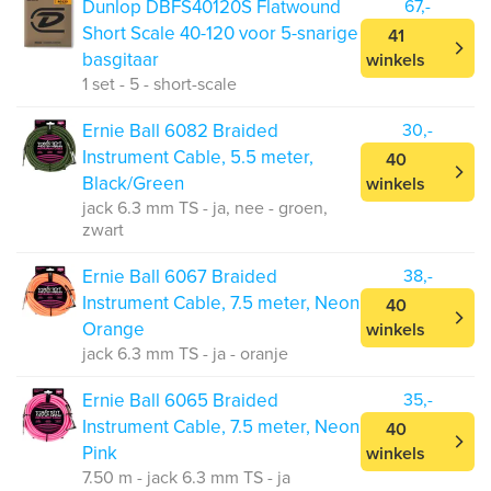
Dunlop DBFS40120S Flatwound
67,-
Short Scale 40-120 voor 5-snarige
41
basgitaar
winkels
1 set - 5 - short-scale
Ernie Ball 6082 Braided
30,-
Instrument Cable, 5.5 meter,
40
Black/Green
winkels
jack 6.3 mm TS - ja, nee - groen,
zwart
Ernie Ball 6067 Braided
38,-
Instrument Cable, 7.5 meter, Neon
40
Orange
winkels
jack 6.3 mm TS - ja - oranje
Ernie Ball 6065 Braided
35,-
Instrument Cable, 7.5 meter, Neon
40
Pink
winkels
7.50 m - jack 6.3 mm TS - ja