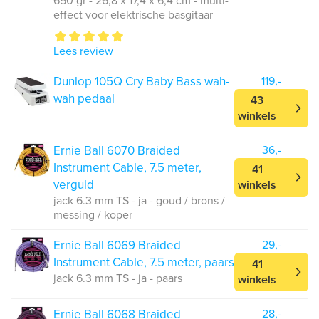
650 gr - 26,8 x 17,4 x 6,4 cm - multi-
effect voor elektrische basgitaar
Lees review
Dunlop 105Q Cry Baby Bass wah-
119,-
wah pedaal
43
winkels
Ernie Ball 6070 Braided
36,-
Instrument Cable, 7.5 meter,
41
verguld
winkels
jack 6.3 mm TS - ja - goud / brons /
messing / koper
Ernie Ball 6069 Braided
29,-
Instrument Cable, 7.5 meter, paars
41
jack 6.3 mm TS - ja - paars
winkels
Ernie Ball 6068 Braided
28,-