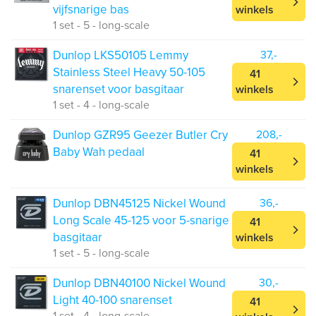
vijfsnarige bas
winkels
1 set - 5 - long-scale
Dunlop LKS50105 Lemmy
37,-
Stainless Steel Heavy 50-105
41
snarenset voor basgitaar
winkels
1 set - 4 - long-scale
Dunlop GZR95 Geezer Butler Cry
208,-
Baby Wah pedaal
41
winkels
Dunlop DBN45125 Nickel Wound
36,-
Long Scale 45-125 voor 5-snarige
41
basgitaar
winkels
1 set - 5 - long-scale
Dunlop DBN40100 Nickel Wound
30,-
Light 40-100 snarenset
41