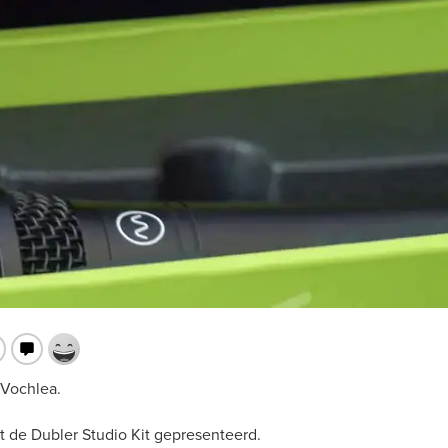
 Vochlea.
de Dubler Studio Kit gepresenteerd.