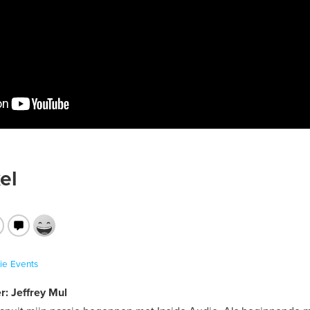
el
ie
Events
r: Jeffrey Mul