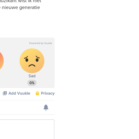
zikant wist ik niet
e nieuwe generatie