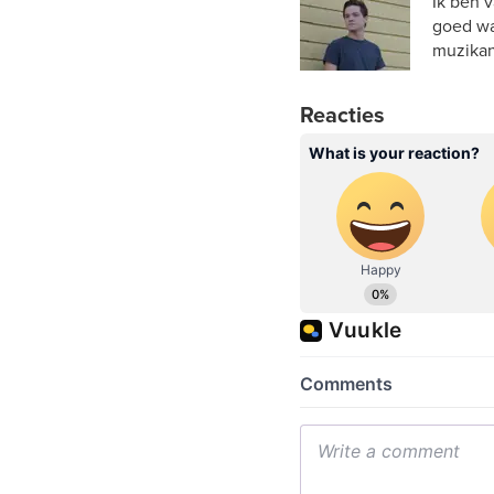
Ik ben 
goed wa
muzikan
Reacties