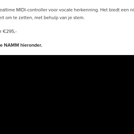
 realtime MIDI-controller voor vocale herkenning. Het biedt een 
eit om te zetten, met behulp van je stem.
or €295,-
 de NAMM hieronder.