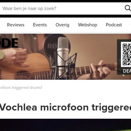
Reviews
Events
Overig
Webshop
Podcast
foon triggered drums!
chlea microfoon triggere