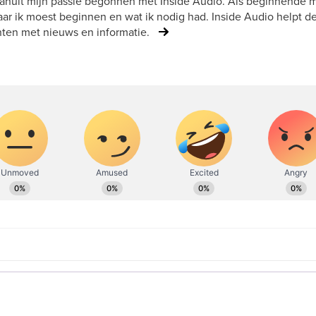
vanuit mijn passie begonnen met Inside Audio. Als beginnende mu
ar ik moest beginnen en wat ik nodig had. Inside Audio helpt d
ten met nieuws en informatie.