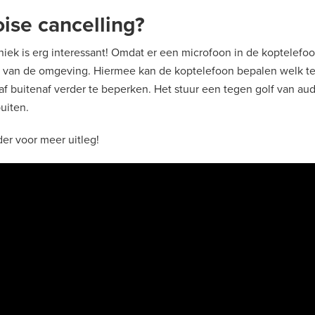
ise cancelling?
niek is erg interessant! Omdat er een microfoon in de koptelefo
d van de omgeving. Hiermee kan de koptelefoon bepalen welk t
f buitenaf verder te beperken. Het stuur een tegen golf van aud
buiten.
der voor meer uitleg!