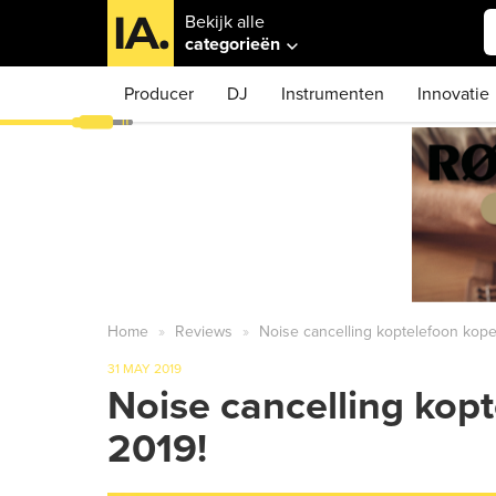
Bekijk alle
categorieën
Producer
DJ
Instrumenten
Innovatie
Home
Reviews
Noise cancelling koptelefoon kop
31 MAY 2019
Noise cancelling kop
2019!