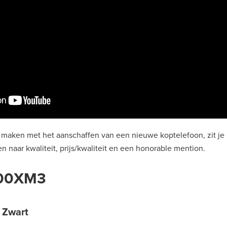
il maken met het aanschaffen van een nieuwe koptelefoon, zit je 
 naar kwaliteit, prijs/kwaliteit en een honorable mention.
000XM3
 Zwart