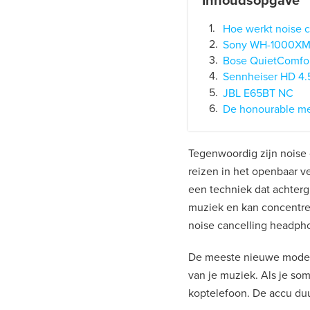
Inhoudsopgave
Hoe werkt noise c
Sony WH-1000X
Bose QuietComfort
Sennheiser HD 4.
JBL E65BT NC
De honourable me
Tegenwoordig zijn noise
reizen in het openbaar v
een techniek dat achtergr
muziek en kan concentrer
noise cancelling headpho
De meeste nieuwe modell
van je muziek. Als je so
koptelefoon. De accu duu