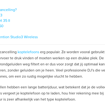
ancelling?
M3
 35 II
50
ntion Studio3 Wireless
 cancelling
koptelefoons
erg populair. Ze worden vooral gebruik
ervoer te druk vinden of moeten werken op een drukke plek. De
ondgeluiden weg filtert en er dus voor zorgt dat jij optimaal ka
en, zonder geluiden om je heen. Veel professionele DJ's die v
nes, om een zo rustig mogelijke vlucht te hebben.
en hebben een lange batterijduur, wat betekent dat je de volle
ms vergeet je koptelefoon op te laden, hou hier rekening mee bi
r is zeer afhankelijk van het type koptelefoon.