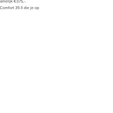
amelijk €375,-.
omfort 35 II die je op