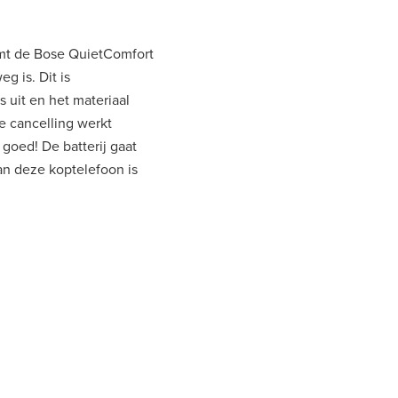
omt de Bose QuietComfort
g is. Dit is
s uit en het materiaal
se cancelling werkt
goed! De batterij gaat
van deze koptelefoon is