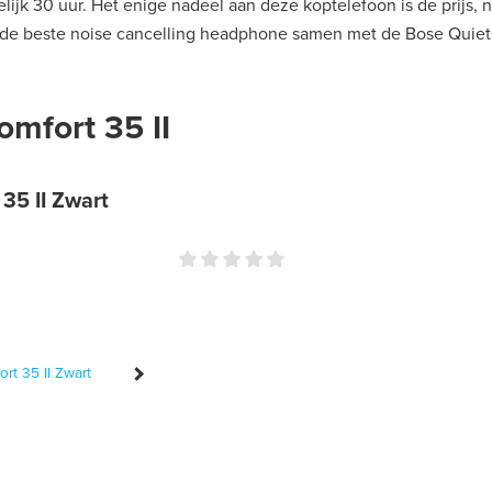
ijk 30 uur. Het enige nadeel aan deze koptelefoon is de prijs, n
 de beste noise cancelling headphone samen met de Bose QuietC
mfort 35 II
35 II Zwart