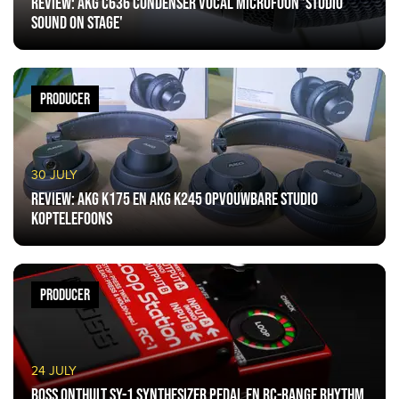
Review: AKG C636 Condenser Vocal Microfoon 'studio
sound on stage'
PRODUCER
30 JULY
Review: AKG K175 en AKG K245 opvouwbare studio
koptelefoons
PRODUCER
24 JULY
BOSS onthult SY-1 synthesizer pedal en RC-Range rhythm