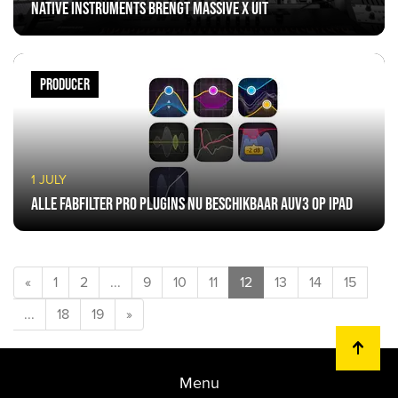
Native Instruments brengt Massive X uit
PRODUCER
1 JULY
Alle FabFilter Pro plugins nu beschikbaar AUv3 op iPad
«
1
2
...
9
10
11
12
13
14
15
...
18
19
»
Menu