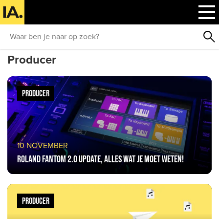
Producer
PRODUCER
10 NOVEMBER
Roland FANTOM 2.0 update, alles wat je moet weten!
PRODUCER