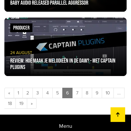
Baby Audio released Parallel Aggressor
PRODUCER
24 AUGUST
Review: Hoe maak je melodieën in de DAW? - met Captain
Plugins
«
1
2
3
4
5
6
7
8
9
10
...
18
19
»
Menu