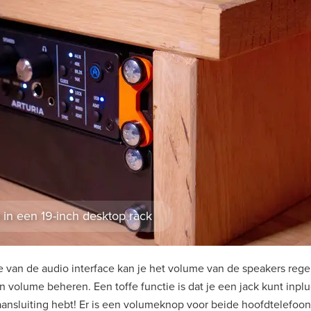
in een 19-inch desktop rack
 van de audio interface kan je het volume van de speakers rege
volume beheren. Een toffe functie is dat je een jack kunt inp
ansluiting hebt! Er is een volumeknop voor beide hoofdtelefoons