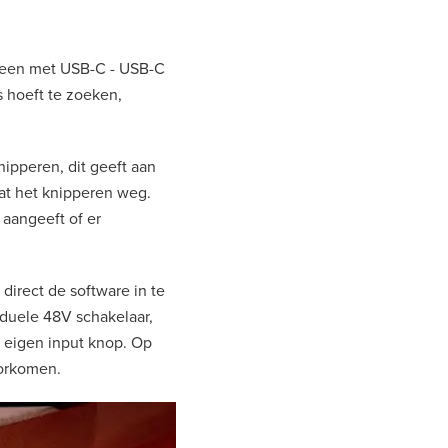
s, een met USB-C - USB-C
s hoeft te zoeken,
ipperen, dit geeft aan
aat het knipperen weg.
 aangeeft of er
 direct de software in te
iduele 48V schakelaar,
n eigen input knop. Op
oorkomen.