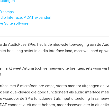
luitingen
 Preamps
udio interface, ADAT-expander!
e Suite software
ia de AudioFuse 8Pre, het is de nieuwste toevoeging aan de Au
 niet heel lang actief in audio interface land, maar wel hard op
e markt weet Arturia toch vernieuwing te brengen, iets waar wij 
!
erface met 8 microfoon pre-amps, stereo monitor uitgangen en 
jk een dual-device die goed functioneert als audio interface maar
 waardoor de 8Pre functioneert als input uitbreiding in samen
DAT-connectiviteit moet hebben, meer daarover later in dit artike