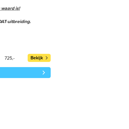
waard is!
AT-uitbreiding.
Bekijk
725,-