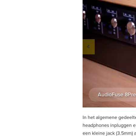
AudioFuse 8Pre 
In het algemene gedeelte
headphones inpluggen en 
een kleine jack (3.5mm) a