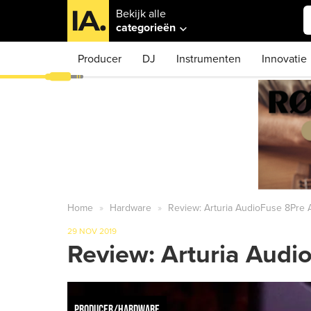
Bekijk alle
categorieën
Producer
DJ
Instrumenten
Innovatie
Home
Hardware
Review: Arturia AudioFuse 8Pre 
29 NOV 2019
Review: Arturia Audi
PRODUCER/HARDWARE