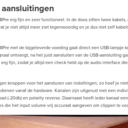
 aansluitingen
8Pre erg fijn en zeer functioneel. In de doos zitten twee kabel
 je niet altijd meer ziet tegenwoordig en je dus niet zelf kabel
e 8Pre met de bijgeleverde voeding gaat direct een USB-lampje kn
naal ontvangt, na het juist aansluiten van de USB-aansluiting g
 erg fijn, zodat je altijd een check hebt op de audio interface die
igen knoppen voor het aansturen van instellingen, zo hoef je niet
bedienen vanaf de hardware. Kanalen zijn uitgerust met een indiv
pad (-20db) en polarity reverse. Daarnaast heeft ieder kanaal ee
djes die het input volume vrij accuraat aangeven om clippen te v