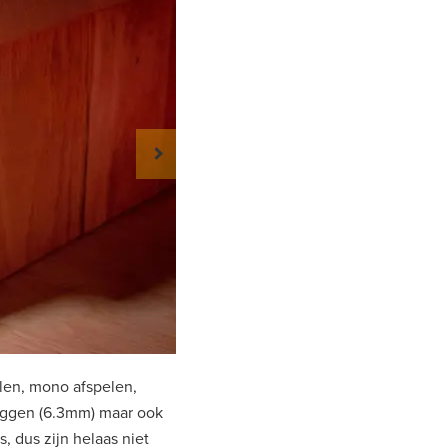
7 led meters en individuele 
len, mono afspelen,
luggen (6.3mm) maar ook
, dus zijn helaas niet