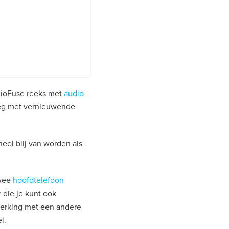
dioFuse reeks met
audio
 weg met vernieuwende
heel blij van worden als
twee
hoofdtelefoon
 die je kunt ook
werking met een andere
l.