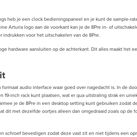
gs heb je een clock bedieningspaneel en je kunt de sample-rate
eine Arturia logo aan de voorkant kan je de 8Pre in- of uitschakel
r indrukken voor het uitschakelen van de 8Pre.
oge hardware aansluiten op de achterkant. Dit alles maakt het ee
it
h formaat audio interface waar goed over nagedacht is. In de doos
19-inch rack kunt plaatsen, wat er qua uitstraling strak en uniek 
mee je de 8Pre in een desktop setting kunt gebruiken zodat de
at dit met dezelfde oortjes alleen dan omgedraaid zoals op de fo
n schroef bevestigen zodat deze vast zit en niet tijdens een o