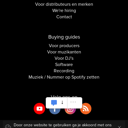
Voor distributeurs en merken
We're hiring
Contact
Buying guides
Voor producers
Voor muzikanten
Voor DJ's
Software
Recording
Muziek / Nummer op Spotify zetten
Volg ons op
Door onze website te gebruiken ga je akkoord met ons
Copyright © 2026 Inside Audio. Alle rechten voorbehouden.