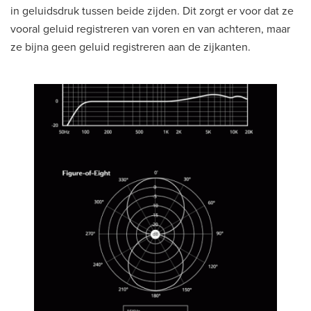
in geluidsdruk tussen beide zijden. Dit zorgt er voor dat ze
vooral geluid registreren van voren en van achteren, maar
ze bijna geen geluid registreren aan de zijkanten.