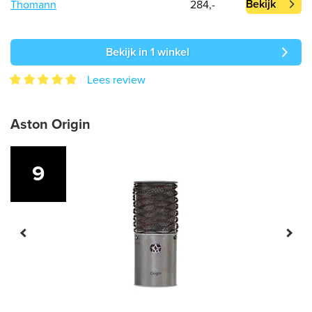
Bekijk
Thomann
284,-
Bekijk in 1 winkel
Lees review
Aston Origin
9