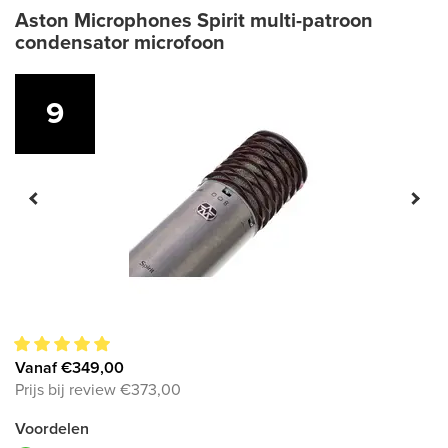
Aston Microphones Spirit multi-patroon
condensator microfoon
9
9
Vanaf €349,00
Prijs bij review €373,00
Voordelen